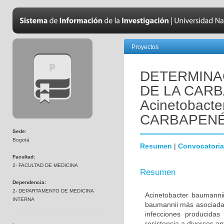
Proyectos
DETERMINA
DE LA CAR
Acinetobact
CARBAPEN
Sede:
Bogotá
Resumen
|
Convocatoria
Facultad:
2- FACULTAD DE MEDICINA
Resumen
Dependencia:
2- DEPARTAMENTO DE MEDICINA
Acinetobacter baumannii
INTERNA
baumannii más asociada 
infecciones producidas
resistencia a diversos a