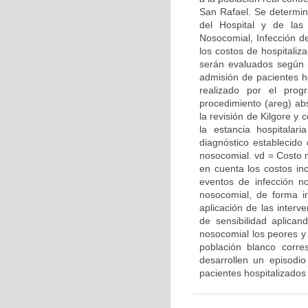
San Rafael. Se determin
del Hospital y de las
Nosocomial, Infección de
los costos de hospitaliz
serán evaluados según r
admisión de pacientes hos
realizado por el prog
procedimiento (areg) abs
la revisión de Kilgore y
la estancia hospitala
diagnóstico establecido
nosocomial. vd = Costo 
en cuenta los costos in
eventos de infección no
nosocomial, de forma i
aplicación de las interv
de sensibilidad aplica
nosocomial los peores y
población blanco corre
desarrollen un episodi
pacientes hospitalizados 