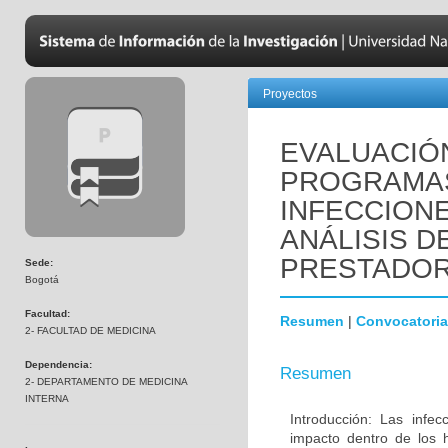
Proyectos
EVALUACIÓ
PROGRAMAS
INFECCION
ANÁLISIS D
PRESTADO
Sede:
Bogotá
Facultad:
Resumen
|
Convocatoria
2- FACULTAD DE MEDICINA
Dependencia:
Resumen
2- DEPARTAMENTO DE MEDICINA
INTERNA
Introducción: Las infe
impacto dentro de los h