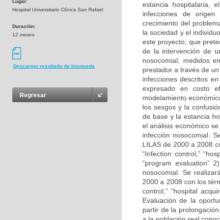
Lugar:
estancia hospitalaria, 
Hospital Universitario Clínica San Rafael
infecciones de origen 
crecimiento del problem
Duración:
la sociedad y el individu
12 meses
este proyecto, que prete
de la intervención de u
nosocomial, medidos en 
Descargar resultado de búsqueda
prestador a través de u
infecciones descritos en
expresado en costo efe
Regresar
modelamiento económico 
los sesgos y la confusi
de base y la estancia ho
el análisis económico se
infección nosocomial. S
LILAS de 2000 a 2008 co
“Infection control,” “hos
“program evaluation” 2)
nosocomial. Se realiza
2000 a 2008 con los tér
control,” “hospital acqui
Evaluación de la oport
partir de la prolongació
a la población real conoc