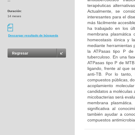
---
terapéuticas alternativ
Actualmente, se cons
Duración:
14 meses
interesantes para el dis
más fácilmente accesibl
ha trabajado en los úl
membrana plasmática d
Descargar resultado de búsqueda
homeostasis iónica y la
mediante herramientas p
la ATPasas tipo P de 
Regresar
tuberculoso. En una fas
ATPasas tipo P de MTB y
ligando, frente al que 
anti-TB. Por lo tanto,
compuestos públicas, don
acoplamiento molecular
candidatos a moléculas a
micobacterias será evalua
membrana plasmática. 
significativa al conoc
también ayudar a conoc
compuestos antimicrobia