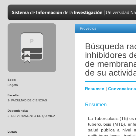
Proyectos
Búsqueda ra
inhibidores d
de membrana 
de su activid
Sede:
Bogotá
Resumen
|
Convocatoria
Facultad:
2- FACULTAD DE CIENCIAS
Resumen
Dependencia:
2- DEPARTAMENTO DE QUÍMICA
La Tuberculosis (TB) es
tuberculosis (MTB), en
salud pública a nivel
Lugar:
antituberculosos trad