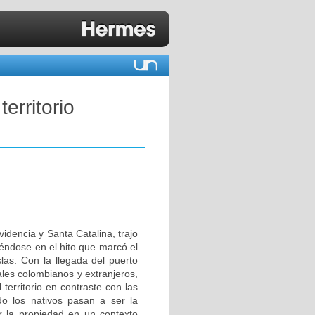
erritorio
videncia y Santa Catalina, trajo
iéndose en el hito que marcó el
slas. Con la llegada del puerto
ales colombianos y extranjeros,
erritorio en contraste con las
do los nativos pasan a ser la
r la propiedad en un contexto