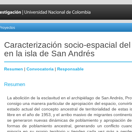
Proyectos
Caracterización socio-espacial del t
en la isla de San Andrés
Resumen
|
Convocatoria
|
Responsable
Resumen
La abolición de la esclavitud en el archipiélago de San Andrés, Pro
consigo una manera particular de apropiación del espacio, convirt
estado actual del concepto ancestral de territorialidad de estas i
libre en el año de 1953, y el arribo masivo de migrantes continent
se generaron nuevas dinámicas de poblamiento y apropiación del t
formas de poblamiento ancestral, generando un conflicto cuan
minoría en su propio territorio y tienden cada vez más a perde