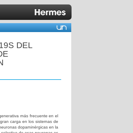
19S DEL
DE
N
enerativa más frecuente en el
gran carga en los sistemas de
 neuronas dopaminérgicas en la
e selectiva de esas neuronas es