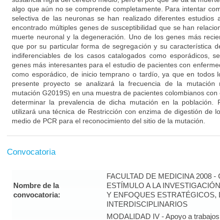
algo que aún no se comprende completamente. Para intentar co
selectiva de las neuronas se han realizado diferentes estudios
encontrado múltiples genes de susceptibilidad que se han relacion
muerte neuronal y la degeneración. Uno de los genes más reci
que por su particular forma de segregación y su característica 
indiferenciables de los casos catalogados como esporádicos, s
genes más interesantes para el estudio de pacientes con enfermed
como esporádico, de inicio temprano o tardío, ya que en todos l
presente proyecto se analizará la frecuencia de la mutació
mutación G2019S) en una muestra de pacientes colombianos con
determinar la prevalencia de dicha mutación en la población. P
utilizará una técnica de Restricción con enzima de digestión de 
medio de PCR para el reconocimiento del sitio de la mutación.
Convocatoria
FACULTAD DE MEDICINA 2008 
Nombre de la
ESTÍMULO A LA INVESTIGACIÓ
convocatoria:
Y ENFOQUES ESTRATÉGICOS, 
INTERDISCIPLINARIOS
MODALIDAD IV - Apoyo a trabajos 