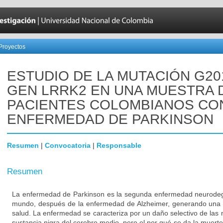
Proyectos
ESTUDIO DE LA MUTACIÓN G20
GEN LRRK2 EN UNA MUESTRA 
PACIENTES COLOMBIANOS CO
ENFERMEDAD DE PARKINSON
Resumen
|
Convocatoria
|
Responsable
Resumen
La enfermedad de Parkinson es la segunda enfermedad neurodeg
mundo, después de la enfermedad de Alzheimer, generando una 
salud. La enfermedad se caracteriza por un daño selectivo de las
sustancia nigra del cerebro medio, pero el por qué se da la muert