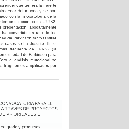
mprender qué genera la muerte
 alrededor del mundo y se han
ado con la fisiopatología de la
entemente descritos es LRRK2,
de presentación, absolutamente
e ha convertido en uno de los
ad de Parkinson tanto familiar
os casos se ha descrito. En el
n más frecuente de LRRK2 (la
 enfermedad de Parkinson para
ara el análisis mutacional se
los fragmentos amplificados por
- CONVOCATORIA PARA EL
N A TRAVÉS DE PROYECTOS
DE PRIORIDADES E
de grado y productos