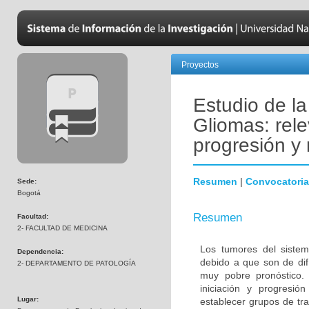
Proyectos
Estudio de l
Gliomas: rele
progresión y 
Resumen
|
Convocatoria
Sede:
Bogotá
Resumen
Facultad:
2- FACULTAD DE MEDICINA
Los tumores del sistem
Dependencia:
debido a que son de difí
2- DEPARTAMENTO DE PATOLOGÍA
muy pobre pronóstico. 
iniciación y progresió
Lugar:
establecer grupos de tra