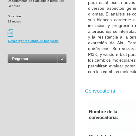
Departamento de Patologia e Institut de
para establecer nuevos
Genètica
diversos aspectos gené
gliomas. El análisis se 
Duración:
sus blancos corriente 
12 meses
iniciación y progresió
alteraciones se interrel
y la resistencia a la t
Descargar resultado de búsqueda
expresión de Akt. Para
quirúrgicos. Se realiza
PI3K, y western blot par
Regresar
los cambios moleculares 
permitirán evaluar poten
con los cambios molecul
Convocatoria
Nombre de la
convocatoria: