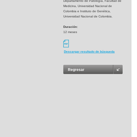
Departamento de Patología, Facultad de
Medicina, Universidad Nacional de
Colombia e Instituto de Genética,
Universidad Nacional de Colombia.
Duración:
12 meses
Descargar resultado de búsqueda
Regresar