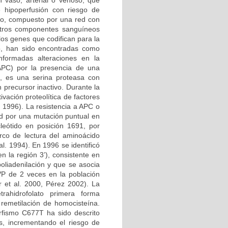
n vaso, arterial o venoso, que
e hipoperfusión con riesgo de
ico, compuesto por una red con
 otros componentes sanguíneos
los genes que codifican para la
no, han sido encontradas como
nformadas alteraciones en la
 APC) por la presencia de una
, es una serina proteasa con
 precursor inactivo. Durante la
vación proteolítica de factores
l. 1996). La resistencia a APC o
d por una mutación puntual en
leótido en posición 1691, por
rco de lectura del aminoácido
l. 1994). En 1996 se identificó
 la región 3’), consistente en
oliadenilación y que se asocia
VP de 2 veces en la población
 et al. 2000, Pérez 2002). La
etrahidrofolato primera forma
 remetilación de homocisteína.
rfismo C677T ha sido descrito
s, incrementando el riesgo de