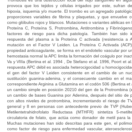
Trombosis es una obstrucción local del flujo sanguíneo en algú
provoca que los tejidos y células irrigados por este, sufran d
hipoxia, isquemia y/o muerte. El trombo es un agregado patológ
proporciones variables de fibrina y plaquetas, y que envuelve
como glóbulos rojos y blancos. Mutaciones o variantes alélicas en 
Proteína C, Proteína S, Protrombina, Antitrombina y Fibrinóge
factores de riesgo para dicha patología. También han sido i
respuesta del plasma a la Proteína C activada (resistencia a
mutación en el Factor V Leiden. La Proteína C Activada (ACP)
propiedad anticoagulante, se forma en el endotelio vascular por un
hemostasia normal la APC limita la formación del coágulo por inacti
Va y VIIIa (Bertina et al. 1994 , De Stefano et al. 1996, Poort et a
respuesta APC débil es asociada heterocigocidad u homocigocida
el gen del factor V Leiden consistente en el cambio de un nuc
sustitución guanina-adenina, y el consecuente cambio en el ma
correspondiente Arginina a Glutamina en el codón 506 (Bertina et a
un cambio simple en posición 20210 del gen de la Protrombina (en
un cambio de bases Guanina por Adenina, después del sitio de p
con altos niveles de protrombina, incrementando el riesgo de T
general y 8 en personas con antecedente previo de TVP (Huber
Metilentetrahidrofolato Reductasa (MTHFR) sintetiza 5-metilt
circulatoria de folato, que actúa como donador de metil para la
Muchas mutaciones han sido descritas para este gen, el polimo
como factor de riesgo para enfermedad vascular, ateroesclerosi