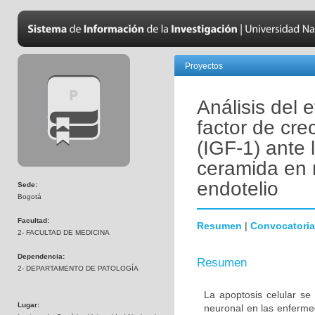
Proyectos
Análisis del 
factor de crec
(IGF-1) ante 
ceramida en 
endotelio
Sede:
Bogotá
Facultad:
Resumen
|
Convocatoria
2- FACULTAD DE MEDICINA
Dependencia:
Resumen
2- DEPARTAMENTO DE PATOLOGÍA
La apoptosis celular se
Lugar:
neuronal en las enferm