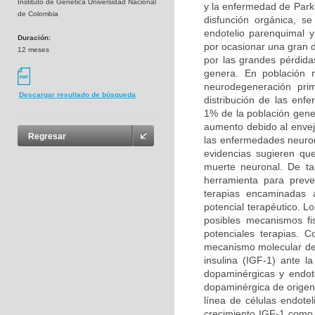
Instituto de Genética Universidad Nacional
y la enfermedad de Park
de Colombia
disfunción orgánica, s
endotelio parenquimal 
Duración:
por ocasionar una gran 
12 meses
por las grandes pérdida
genera. En población 
neurodegeneración prim
Descargar resultado de búsqueda
distribución de las en
1% de la población gene
aumento debido al enveje
Regresar
las enfermedades neurod
evidencias sugieren qu
muerte neuronal. De ta
herramienta para preven
terapias encaminadas a
potencial terapéutico. L
posibles mecanismos fi
potenciales terapias. 
mecanismo molecular del 
insulina (IGF-1) ante 
dopaminérgicas y endote
dopaminérgica de origen 
línea de células endotel
crecimiento IGF-1 como a