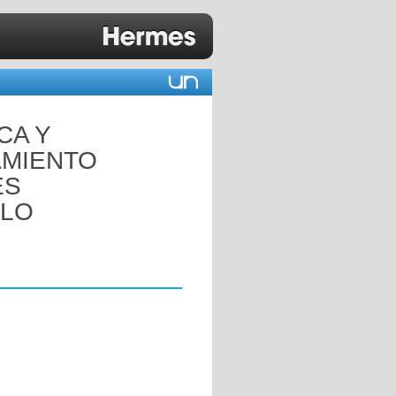
CA Y
AMIENTO
ES
ELO