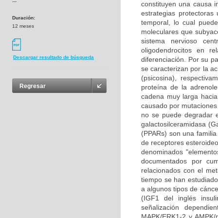
---
constituyen una causa i
estrategias protectoras
Duración:
temporal, lo cual pued
12 meses
moleculares que subyace
sistema nervioso cen
oligodendrocitos en re
Descargar resultado de búsqueda
diferenciación. Por su p
se caracterizan por la a
(psicosina), respectiv
Regresar
proteína de la adrenole
cadena muy larga hacia 
causado por mutaciones 
no se puede degradar en
galactosilceramidasa (Ga
(PPARs) son una familia 
de receptores esteroideo
denominados "elementos
documentados por cump
relacionados con el met
tiempo se han estudiado 
a algunos tipos de cáncer
(IGF1 del inglés insul
señalización dependie
MAPK/ERK1-2 y AMPK/mT