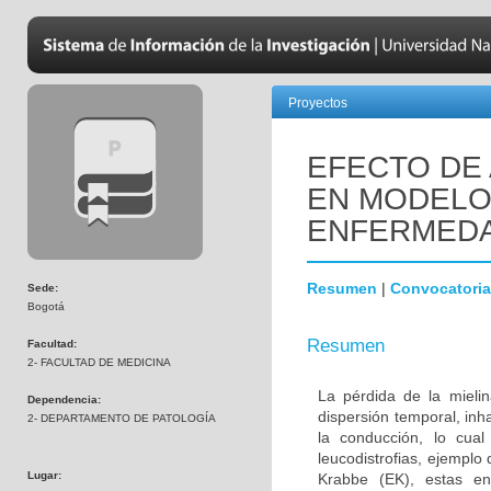
Proyectos
EFECTO DE 
EN MODELOS
ENFERMEDA
Resumen
|
Convocatoria
Sede:
Bogotá
Resumen
Facultad:
2- FACULTAD DE MEDICINA
La pérdida de la mielin
Dependencia:
dispersión temporal, inh
2- DEPARTAMENTO DE PATOLOGÍA
la conducción, lo cua
leucodistrofias, ejemplo
Lugar:
Krabbe (EK), estas en