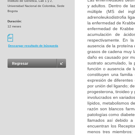
Las enfermedades desmie
Instituto de Genetica, Lab 1 y 2,
y adultos. Dentro de la
Universidad Nacional de Colombia, Sede
múltiple (MS del inglé
Bogota
adrenoleukodistrofia li
Duración:
la enfermedad de Krabbe 
12 meses
enfermedad de Krabbe s
acumulación de ácidos
respectivamente. En la
ausencia de la proteína 
Descargar resultado de búsqueda
grasos de cadena muy la
daño es causado por mu
sustrato acumulado, la 
Regresar
función o ausencia de 
constituyen una familia
expresión de diferentes
por unión del ligando; d
progesterona, tiroideo y
involucrados en variados
lípidos, metabolismos de
razón son blancos farma
patologías como diabetes
llamados así debido a 
encuentran los Receptor
menos tres miembros: 