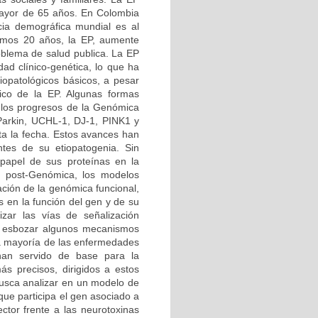
 mayor de 65 años. En Colombia
ia demográfica mundial es al
imos 20 años, la EP, aumente
roblema de salud publica. La EP
d clínico-genética, lo que ha
iopatológicos básicos, a pesar
tico de la EP. Algunas formas
 los progresos de la Genómica
 Parkin, UCHL-1, DJ-1, PINK1 y
ta la fecha. Estos avances han
tes de su etiopatogenia. Sin
papel de sus proteínas en la
ra post-Genómica, los modelos
ción de la genómica funcional,
s en la función del gen y de su
izar las vías de señalización
do esbozar algunos mecanismos
 la mayoría de las enfermedades
 han servido de base para la
ás precisos, dirigidos a estos
busca analizar en un modelo de
ue participa el gen asociado a
ctor frente a las neurotoxinas