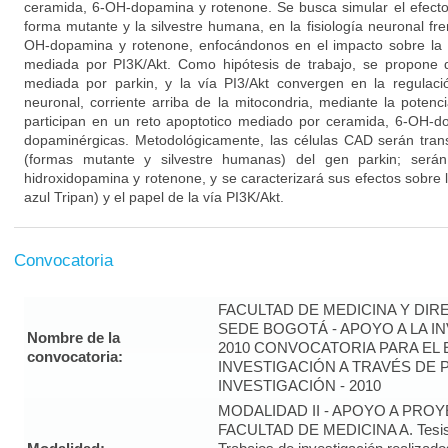
ceramida, 6-OH-dopamina y rotenone. Se busca simular el efecto
forma mutante y la silvestre humana, en la fisiología neuronal fr
OH-dopamina y rotenone, enfocándonos en el impacto sobre la 
mediada por PI3K/Akt. Como hipótesis de trabajo, se propone 
mediada por parkin, y la vía PI3/Akt convergen en la regulaci
neuronal, corriente arriba de la mitocondria, mediante la poten
participan en un reto apoptotico mediado por ceramida, 6-OH-d
dopaminérgicas. Metodológicamente, las células CAD serán tran
(formas mutante y silvestre humanas) del gen parkin; será
hidroxidopamina y rotenone, y se caracterizará sus efectos sobre l
azul Tripan) y el papel de la vía PI3K/Akt.
Convocatoria
FACULTAD DE MEDICINA Y DIR
SEDE BOGOTÁ - APOYO A LA I
Nombre de la
2010 CONVOCATORIA PARA EL 
convocatoria:
INVESTIGACIÓN A TRAVÉS DE
INVESTIGACIÓN - 2010
MODALIDAD II - APOYO A PRO
FACULTAD DE MEDICINA A. Tesis 