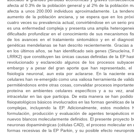
afecta al 0.3% de la población general y al 2% de la población
afecta a unos 200.000 individuos aproximadamente. La tendenc
aumento de la población anciana, y se espera que en los próx
cuatro veces su prevalencia actual, convirtiéndose en un serio p
es una enfermedad compleja y presenta una amplia heterogeneida
dificultado profundizar en el conocimiento de sus mecanismos fis
de los avances en el tratamiento sintomático y en el diagnos
genéticas mendelianas se han descrito recientemente. Gracias a
en los últimos años, se han identificado seis genes (Sinucleína,
LRRK2) que constituyen las únicas causas definidas de la EP has
revolucionado y esclarecido algunos de los procesos subyacen
embargo y a pesar del gran aporte que han representado, el 
fisiología neuronal, aun esta por aclararse. En la naciente e
celulares han re-emergido como una valiosa herramienta de valida
permitiéndonos entre otras cosas, convalidar procesos importante
proteína en ambientes celulares específicos y a su vez, anal
intracelular en las que participa. De esta manera se han podi
fisiopatológicos básicos involucrados en las formas genéticas de
complejas, incluyendo la EP. Adicionalmente, estos modelos
formulación, producción y evaluación de agentes terapéuticos m
nuevos blancos molecularmente definidos. El presente proyecto 
neuronas dopaminérgicas (células CAD), el proceso molecular en q
formas recesivas de la EP Parkin, y su posible efecto neuroprote