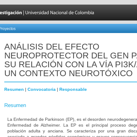
Proyectos
ANÁLISIS DEL EFECTO
NEUROPROTECTOR DEL GEN P
SU RELACIÓN CON LA VÍA PI3K
UN CONTEXTO NEUROTÓXICO
Resumen
|
Convocatoria
|
Responsable
Resumen
La Enfermedad de Parkinson (EP), es el desorden neurodegener
Enfermedad de Alzheimer. La EP es el principal proceso degen
población adulta y anciana. Se caracteriza por una gran disc
asociado a grandes pérdidas económicas y graves consecuencias