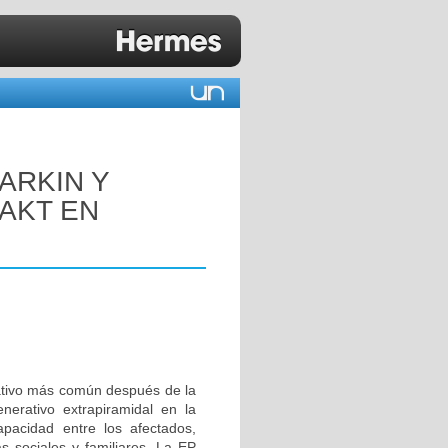
ARKIN Y
/AKT EN
ativo más común después de la
erativo extrapiramidal en la
apacidad entre los afectados,
 sociales y familiares. La EP