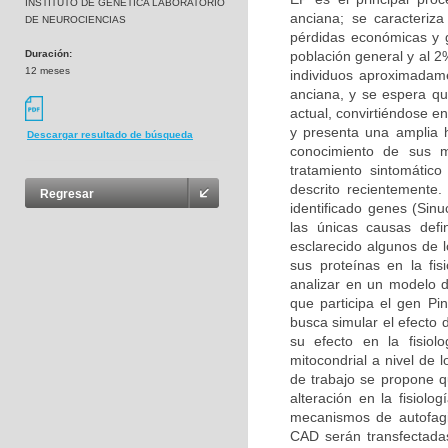
INSTITUTO DE GENETICA LABORATORIO
anciana; se caracteriz
DE NEUROCIENCIAS
pérdidas económicas y g
Duración:
población general y al 
12 meses
individuos aproximadam
anciana, y se espera q
actual, convirtiéndose 
y presenta una amplia h
Descargar resultado de búsqueda
conocimiento de sus m
tratamiento sintomátic
descrito recientemente
Regresar
identificado genes (Sin
las únicas causas def
esclarecido algunos de 
sus proteínas en la fis
analizar en un modelo d
que participa el gen Pin
busca simular el efecto 
su efecto en la fisio
mitocondrial a nivel de 
de trabajo se propone q
alteración en la fisiolo
mecanismos de autofagi
CAD serán transfectadas