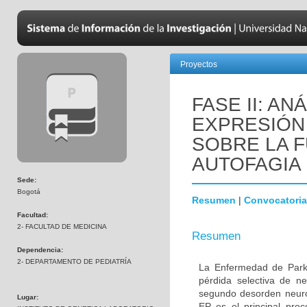
Proyectos
FASE II: AN
EXPRESIÓN 
SOBRE LA F
AUTOFAGIA
Sede:
Bogotá
Resumen
|
Convocatoria
Facultad:
2- FACULTAD DE MEDICINA
Resumen
Dependencia:
2- DEPARTAMENTO DE PEDIATRÍA
La Enfermedad de Parki
pérdida selectiva de n
segundo desorden neur
Lugar:
EP es el principal proc