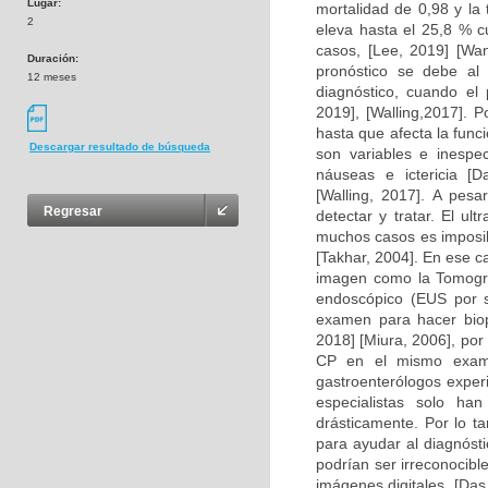
Lugar:
mortalidad de 0,98 y la 
2
eleva hasta el 25,8 % c
casos, [Lee, 2019] [Wani
Duración:
pronóstico se debe al 
12 meses
diagnóstico, cuando el 
2019], [Walling,2017]. 
hasta que afecta la func
Descargar resultado de búsqueda
son variables e inespe
náuseas e ictericia [Da
[Walling, 2017]. A pesa
Regresar
detectar y tratar. El u
muchos casos es imposib
[Takhar, 2004]. En ese c
imagen como la Tomogra
endoscópico (EUS por s
examen para hacer biop
2018] [Miura, 2006], por 
CP en el mismo examen
gastroenterólogos expe
especialistas solo ha
drásticamente. Por lo t
para ayudar al diagnósti
podrían ser irreconocib
imágenes digitales, [Das