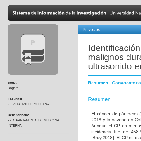
Proyectos
Identificació
malignos dur
ultrasonido 
Resumen
|
Convocatoria
Sede:
Bogotá
Resumen
Facultad:
2- FACULTAD DE MEDICINA
El cáncer de páncreas (
Dependencia:
2018 y la novena en Col
2- DEPARTAMENTO DE MEDICINA
Aunque el CP es menos 
INTERNA
incidencia fue de 45
[Bray,2018]. El CP se d