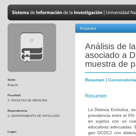
Proyectos
Análisis de 
asociado a Di
muestra de p
Resumen
|
Convocatoria
Sede:
Bogotá
Resumen
Facultad:
2- FACULTAD DE MEDICINA
La Dislexia Evolutiva, 
Dependencia:
prevalencia entre el 5% 
2- DEPARTAMENTO DE PATOLOGÍA
en sujetos con un coef
educativas adecuadas. El
Lugar:
gen DCDC2 con dislexi