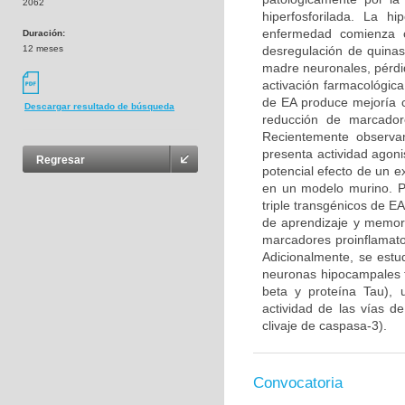
2062
hiperfosforilada. La h
enfermedad comienza c
Duración:
12 meses
desregulación de quinas
madre neuronales, pérdi
activación farmacológic
de EA produce mejoría c
Descargar resultado de búsqueda
reducción de marcadore
Recientemente observa
presenta actividad agoni
Regresar
potencial efecto de un e
en un modelo murino. Pa
triple transgénicos de E
de aprendizaje y memor
marcadores proinflamato
Adicionalmente, se estud
neuronas hipocampales f
beta y proteína Tau), 
actividad de las vías d
clivaje de caspasa-3).
Convocatoria