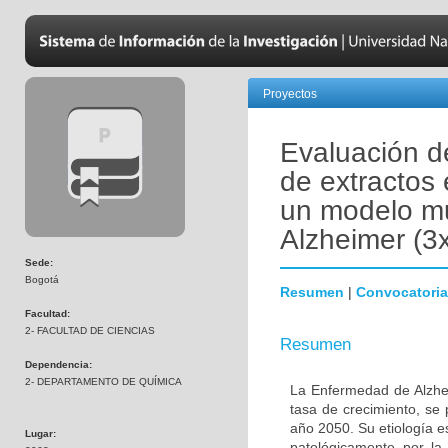
Proyectos
Evaluación de
de extractos
un modelo mu
Alzheimer (3
Sede:
Bogotá
Resumen
|
Convocatoria
Facultad:
2- FACULTAD DE CIENCIAS
Resumen
Dependencia:
2- DEPARTAMENTO DE QUÍMICA
La Enfermedad de Alzhe
tasa de crecimiento, se
año 2050. Su etiología e
Lugar:
patológicamente por la