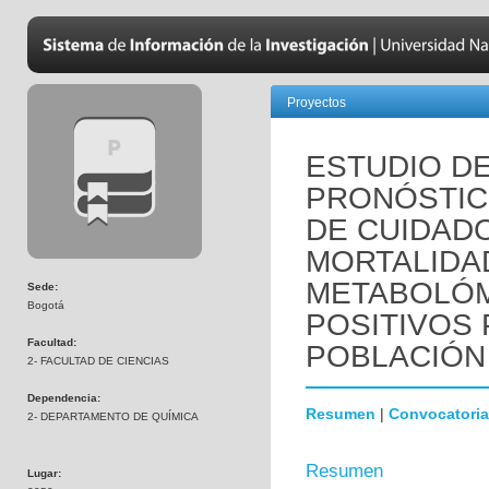
Proyectos
ESTUDIO D
PRONÓSTIC
DE CUIDADO
MORTALIDAD
METABOLÓM
Sede:
Bogotá
POSITIVOS 
Facultad:
POBLACIÓN
2- FACULTAD DE CIENCIAS
Dependencia:
Resumen
|
Convocatoria
2- DEPARTAMENTO DE QUÍMICA
Resumen
Lugar: