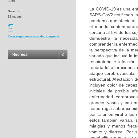
2050
La COVID-19 es una enf
Duración:
SARS-CoV2 notificado in
12 meses
pandemia que afecta al
el mundo contemporáneo
cercana al 5% de los suj
Descargar resultado de búsqueda
demuestra la necesida
comprender la enfermeda
la perspectiva de la me
Regresar
variado que incluye la in
respiratorio e infección
reportado alteraciones
ataque cerebrovascular i
estructural. Afectación 
incluyen dolor de cabez
iniciales de posible a
enfermedad cerebrovasc
grandes vasos y con me
hemorragia subaracnoid
por la unión viral a lo
estos también varían, s
mialgias y menos frecue
vómito y diarrea. Por 
metabolitos que a su v