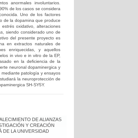
os anormales involuntarios.
 90% de los casos se considera
conocida. Uno de los factores
o de la dopamina que produce
estrés oxidativo, alteraciones
as, siendo considerado uno de
tivo del presente proyecto es
ana en extractos naturales de
nes enriquecidas, y aquellos
os in vivo e in vitro de la EP,
sado en la deficiencia de la
uerte neuronal dopaminergica y
o mediante patología y ensayos
estudiará la neuroprotección de
 dopaminergica SH-SY5Y.
ALECIMIENTO DE ALIANZAS
ESTIGACIÓN Y CREACIÓN
Á DE LA UNIVERSIDAD