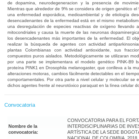
de dopamina, neurodegeneracion y la presencia de movimient
Mientras que alrededor de 9% se considera de origen genético el
una enfermedad esporádica, medioambiental y de etiología des
desencadenantes de la enfermedad está en el mismo metabolism
una desregulación de especies reactivas de oxígeno llevando a 
mitocondriales y causa la muerte de las neuronas dopaminergic
los desencadenantes más importantes de la enfermedad. El obje
realizar la búsqueda de agentes con actividad antiparkinsoni
plantas Colombianas con actividad antioxidante, sus fraccio
compuestos puros aislados. Metodológicamente se utilizaran model
por una parte se implementara el modelo genético PINK-B9 ba
proteína PINK1 en Drosophila melanogaster, que conlleva a la m
alteraciones motoras, cambios fácilmente detectables en el tiemp
comportamentales. Por otra parte a nivel celular y molecular se 
dichos agentes frente al neurotóxico paraquat en la línea celular
Convocatoria
CONVOCATORIA PARA EL FORT
Nombre de la
INTERDISCIPLINARIAS DE INV
convocatoria:
ARTÍSTICA DE LA SEDE BOGOT
NACIONAL DE COLOMBIA, 2018