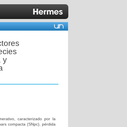
tores
ecies
 y
a
rativo, caracterizado por la
pars compacta (SNpc), pérdida