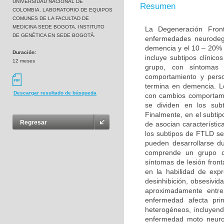
UNIVERSIDAD NACIONAL DE
Resumen
COLOMBIA. LABORATORIO DE EQUIPOS
COMUNES DE LA FACULTAD DE
MEDICINA SEDE BOGOTA, INSTITUTO
La Degeneración Fron
DE GENÉTICA EN SEDE BOGOTÀ.
enfermedades neurodeg
demencia y el 10 – 20% 
Duración:
incluye subtipos clínic
12 meses
grupo, con síntomas 
comportamiento y perso
termina en demencia. L
Descargar resultado de búsqueda
con cambios comportame
se dividen en los sub
Finalmente, en el subt
Regresar
de asocian característi
los subtipos de FTLD s
pueden desarrollarse d
comprende un grupo de
síntomas de lesión fron
en la habilidad de exp
desinhibición, obsesivid
aproximadamente entr
enfermedad afecta pri
heterogéneos, incluyend
enfermedad moto neurona