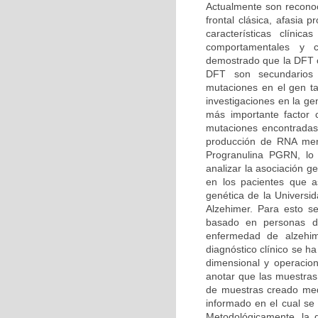
Actualmente son reconoc
frontal clásica, afasia
características clíni
comportamentales y co
demostrado que la DFT o
DFT son secundarios
mutaciones en el gen t
investigaciones en la g
más importante factor
mutaciones encontradas
producción de RNA mens
Progranulina PGRN, lo 
analizar la asociación 
en los pacientes que as
genética de la Univers
Alzehimer. Para esto se
basado en personas dia
enfermedad de alzehi
diagnóstico clínico se h
dimensional y operacion
anotar que las muestras
de muestras creado medi
informado en el cual se 
Metodológicamente, la d