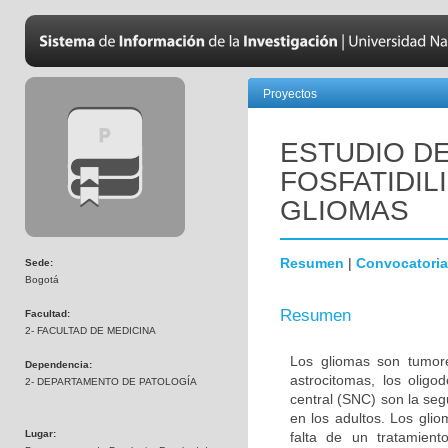
Proyectos
ESTUDIO DE
FOSFATIDIL
GLIOMAS
Resumen
|
Convocatoria
Sede:
Bogotá
Resumen
Facultad:
2- FACULTAD DE MEDICINA
Los gliomas son tumore
Dependencia:
astrocitomas, los olig
2- DEPARTAMENTO DE PATOLOGÍA
central (SNC) son la s
en los adultos. Los gli
Lugar:
falta de un tratamien