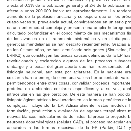
afecta al 0.3% de la población general y al 2% de la población
afecta a unos 200.000 individuos aproximadamente. La tendenc
aumento de la población anciana, y se espera que en los próx
cuatro veces su prevalencia actual, convirtiéndose en un serio p
es una enfermedad compleja y presenta una amplia heterogeneida
dificultado profundizar en el conocimiento de sus mecanismos fis
de los avances en el tratamiento sintomático y en el diagnos
genéticas mendelianas se han descrito recientemente. Gracias a
en los últimos años, se han identificado seis genes (Sinucleína,
LRRK2) que constituyen las únicas causas definidas de la EP has
revolucionado y esclarecido algunos de los procesos subyacen
embargo y a pesar del gran aporte que han representado, el 
fisiología neuronal, aun esta por aclararse. En la naciente e
celulares han re-emergido como una valiosa herramienta de valida
permitiéndonos entre otras cosas, convalidar procesos importante
proteína en ambientes celulares específicos y a su vez, anal
intracelular en las que participa. De esta manera se han podi
fisiopatológicos básicos involucrados en las formas genéticas de
complejas, incluyendo la EP. Adicionalmente, estos modelos
formulación, producción y evaluación de agentes terapéuticos m
nuevos blancos molecularmente definidos. El presente proyecto 
neuronas dopaminérgicas (células CAD), el proceso molecular en
asociados a las formas recesivas de la EP (Parkin, DJ-1 y