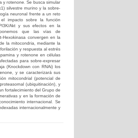
a y rotenone. Se busca simular
1) silvestre murino y la sobre-
logía neuronal frente a un reto
el impacto sobre la función
PI3K/Akt y sus efectos en la
roponemos que las vías de
kt-Hexokinasa convergen en la
 de la mitocondria, mediante la
forilación y respuesta al estrés
opamina y rotenone en células
sfectadas para sobre-expresar
baja (Knockdown con RNAi) los
enone, y se caracterizará sus
ción mitocondrial (potencial de
proteasomal (ubiquitinación), y
 un fortalecimiento del Grupo de
erativas y en la formación de
onocimiento internacional. Se
 indexadas internacionalmente y