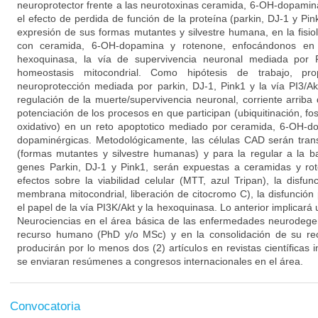
neuroprotector frente a las neurotoxinas ceramida, 6-OH-dopamin
el efecto de perdida de función de la proteína (parkin, DJ-1 y Pink
expresión de sus formas mutantes y silvestre humana, en la fisio
con ceramida, 6-OH-dopamina y rotenone, enfocándonos en 
hexoquinasa, la vía de supervivencia neuronal mediada por 
homeostasis mitocondrial. Como hipótesis de trabajo, p
neuroprotección mediada por parkin, DJ-1, Pink1 y la vía PI3/A
regulación de la muerte/supervivencia neuronal, corriente arriba
potenciación de los procesos en que participan (ubiquitinación, fos
oxidativo) en un reto apoptotico mediado por ceramida, 6-OH-d
dopaminérgicas. Metodológicamente, las células CAD serán tran
(formas mutantes y silvestre humanas) y para la regular a la 
genes Parkin, DJ-1 y Pink1, serán expuestas a ceramidas y rot
efectos sobre la viabilidad celular (MTT, azul Tripan), la disfun
membrana mitocondrial, liberación de citocromo C), la disfunción 
el papel de la vía PI3K/Akt y la hexoquinasa. Lo anterior implicará
Neurociencias en el área básica de las enfermedades neurodegen
recurso humano (PhD y/o MSc) y en la consolidación de su rec
producirán por lo menos dos (2) artículos en revistas científicas
se enviaran resúmenes a congresos internacionales en el área.
Convocatoria