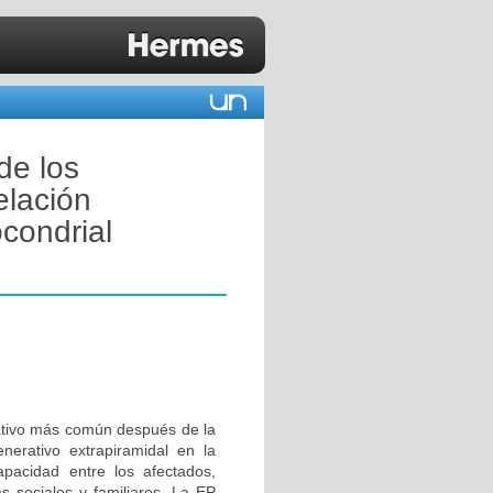
de los
elación
condrial
ativo más común después de la
erativo extrapiramidal en la
apacidad entre los afectados,
 sociales y familiares. La EP