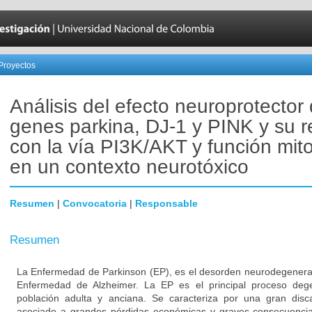
Proyectos
Análisis del efecto neuroprotector 
genes parkina, DJ-1 y PINK y su r
con la vía PI3K/AKT y función mito
en un contexto neurotóxico
Resumen
|
Convocatoria
|
Responsable
Resumen
La Enfermedad de Parkinson (EP), es el desorden neurodegener
Enfermedad de Alzheimer. La EP es el principal proceso degen
población adulta y anciana. Se caracteriza por una gran disc
asociado a grandes pérdidas económicas y graves consecuencias