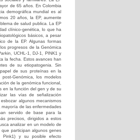
 mayor de 65 años. En Colombia
ia demográfica mundial es al
imos 20 años, la EP, aumente
roblema de salud publica. La EP
d clínico-genética, lo que ha
iopatológicos básicos, a pesar
tico de la EP. Algunas formas
 los progresos de la Genómica
 Parkin, UCHL-1, DJ-1, PINK1 y
ta la fecha. Estos avances han
tes de su etiopatogenia. Sin
papel de sus proteínas en la
ra post-Genómica, los modelos
ción de la genómica funcional,
s en la función del gen y de su
izar las vías de señalización
do esbozar algunos mecanismos
 la mayoría de las enfermedades
 han servido de base para la
ás precisos, dirigidos a estos
busca analizar en un modelo de
 que participan algunos genes
 Pink1) y su posible efecto