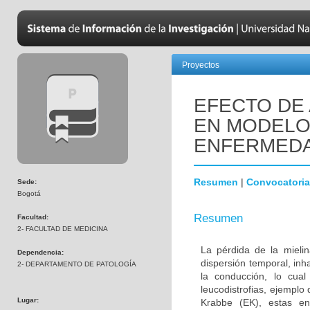
Proyectos
EFECTO DE 
EN MODELOS
ENFERMEDA
Resumen
|
Convocatoria
Sede:
Bogotá
Resumen
Facultad:
2- FACULTAD DE MEDICINA
La pérdida de la mielin
Dependencia:
dispersión temporal, inh
2- DEPARTAMENTO DE PATOLOGÍA
la conducción, lo cua
leucodistrofias, ejemplo
Lugar:
Krabbe (EK), estas en