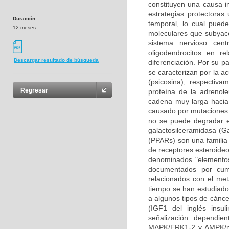
---
constituyen una causa i
estrategias protectoras
Duración:
temporal, lo cual pued
12 meses
moleculares que subyace
sistema nervioso cen
oligodendrocitos en re
Descargar resultado de búsqueda
diferenciación. Por su p
se caracterizan por la a
(psicosina), respectiv
Regresar
proteína de la adrenole
cadena muy larga hacia 
causado por mutaciones 
no se puede degradar en
galactosilceramidasa (Ga
(PPARs) son una familia 
de receptores esteroideo
denominados "elementos
documentados por cump
relacionados con el met
tiempo se han estudiado 
a algunos tipos de cáncer
(IGF1 del inglés insul
señalización dependie
MAPK/ERK1-2 y AMPK/mT