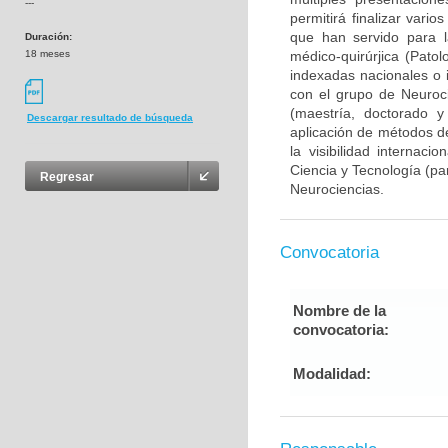
---
permitirá finalizar var
que han servido para l
Duración:
18 meses
médico-quirúrjica (Pato
indexadas nacionales o i
con el grupo de Neuroc
(maestría, doctorado y
Descargar resultado de búsqueda
aplicación de métodos de
la visibilidad internaci
Ciencia y Tecnología (pa
Regresar
Neurociencias.
Convocatoria
Nombre de la
convocatoria:
Modalidad: