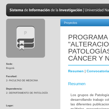
Proyectos
PROGRAMA 
"ALTERACI
PATOLOGÍA
CÁNCER Y 
Sede:
Bogotá
Resumen
|
Convocatoria
Facultad:
2- FACULTAD DE MEDICINA
Resumen
Dependencia:
2- DEPARTAMENTO DE PATOLOGÍA
Los grupos de Patología
desarrollando trabajo c
las diferentes publicaci
Lugar:
múltiples presentacion