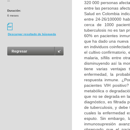
---
320 000 personas afectad
entre las personas afect
Duración:
Salud en Colombia indic
6 meses
entre 24-26/100000 hab
cerca de 1000 pacient
tuberculosis no es tan pr
Descargar resultado de búsqueda
60% en pacientes inmun
que ha dado una nueva u
en individuos coinfectad
Regresar
el cultivo confirmatorio,
malaria, sífilis entre o
disminuyendo así la mor
tiene varias ventajas 
enfermedad, la probabi
respuesta inmune. ¿Po
pacientes VIH positivo?
metabólica o degradació
que no se degrada en la
diagnóstico, es filtrada
de tuberculosis, y debe 
cuales la enfermedad ex
esputo. Sin embargo, l
inmunosupresión avan
observado que el paci