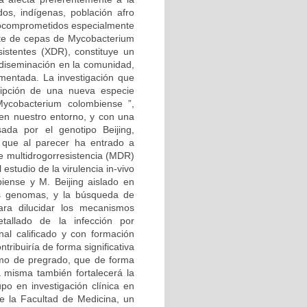
dos, indígenas, población afro
unocomprometidos especialmente
ente de cepas de Mycobacterium
istentes (XDR), constituye un
u diseminación en la comunidad,
ementada. La investigación que
ripción de una nueva especie
ycobacterium colombiense ”,
 en nuestro entorno, y con una
ada por el genotipo Beijing,
 que al parecer ha entrado a
de multidrogorresistencia (MDR)
estudio de la virulencia in-vivo
iense y M. Beijing aislado en
us genomas, y la búsqueda de
ara dilucidar los mecanismos
etallado de la infección por
nal calificado y con formación
ntribuiría de forma significativa
omo de pregrado, que de forma
a misma también fortalecerá la
upo en investigación clínica en
e la Facultad de Medicina, un