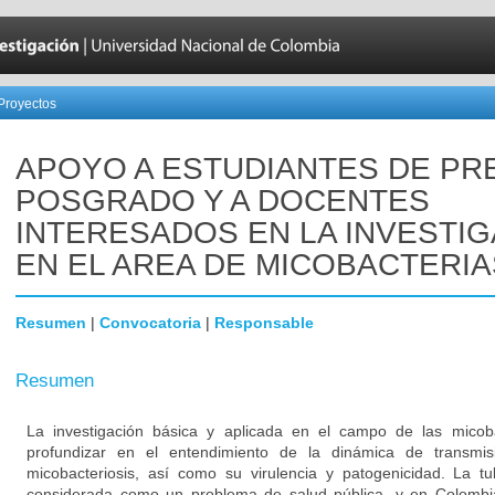
Proyectos
APOYO A ESTUDIANTES DE PR
POSGRADO Y A DOCENTES
INTERESADOS EN LA INVESTI
EN EL AREA DE MICOBACTERIA
Resumen
|
Convocatoria
|
Responsable
Resumen
La investigación básica y aplicada en el campo de las micob
profundizar en el entendimiento de la dinámica de transmis
micobacteriosis, así como su virulencia y patogenicidad. La tu
considerada como un problema de salud pública, y en Colombia