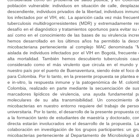
población vulnerable: individuos en situación de calle, desplaza
descendiente, individuos privados de la libertad, individuos inm
los infectados por el VIH, etc. La aparición cada vez más frecu
tuberculosis multidrogorresistentes (MDR) y extremadamente res
desafío en el diagnóstico y tratamientos oportunos para evitar s
así como en el conocimiento de las bases de su virulencia incr
hemos desarrollado en los últimos años ha permitido la desc
micobacteriana perteneciente al complejo MAC denominada “M
aislada de individuos infectados por el VIH en Bogotá, frecuente
alta mortalidad. También hemos descubierto tuberculosis caus
considerado como el más virulento que circula en el mundo y
nuestro país por el puerto de Buenaventura, siendo éste el foco 
para Colombia. Por lo tanto, en la presente propuesta se plantea el 
e in-vitro, la respuesta inmune y la patogenómica de M. colomb
Colombia, realizado en parte mediante la secuenciación de s
marcadores lipídicos de virulencia, una ayuda fundamental p
moleculares de su alta transmisibilidad. Un conocimiento d
micobacterias en nuestro entorno requiere del trabajo de perso
universitaria. Por lo tanto, el desarrollo de la presente propuesta co
a la formación tanto de estudiantes de maestría y doctorado, c
directa estarán involucrados en el desarrollo de la propuesta. L
colaboración en investigación de los grupos participantes: un gr
micobacterias perteneciente al Departamento de Microbiología d