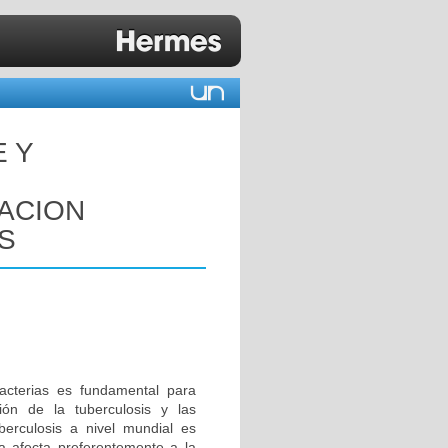
E Y
GACION
S
acterias es fundamental para
ión de la tuberculosis y las
berculosis a nivel mundial es
 afecta preferentemente a la