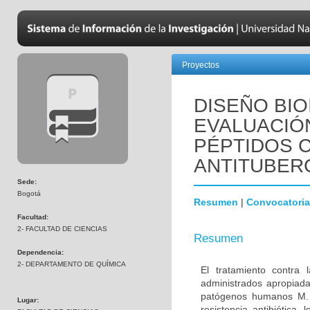
Proyectos
DISEÑO BIO
EVALUACIÓN
PÉPTIDOS C
ANTITUBER
Sede:
Bogotá
Resumen
|
Convocatoria
Facultad:
2- FACULTAD DE CIENCIAS
Resumen
Dependencia:
2- DEPARTAMENTO DE QUÍMICA
El tratamiento contra
administrados apropiada
patógenos humanos M. t
Lugar:
resistencia antibiótica