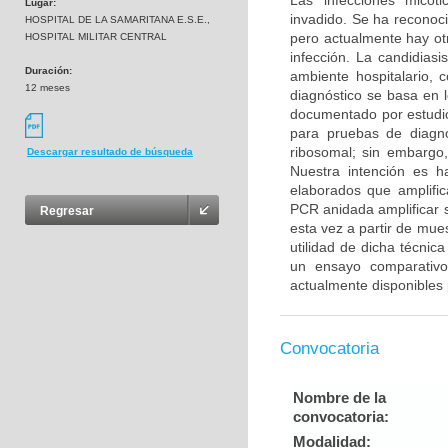
Las infecciones micót
Lugar:
invadido. Se ha reconoc
HOSPITAL DE LA SAMARITANA E.S.E.,
pero actualmente hay otr
HOSPITAL MILITAR CENTRAL
infección. La candidiasi
Duración:
ambiente hospitalario, 
12 meses
diagnóstico se basa en 
documentado por estudio
para pruebas de diagnó
ribosomal; sin embargo,
Descargar resultado de búsqueda
Nuestra intención es h
elaborados que amplifi
PCR anidada amplificar 
Regresar
esta vez a partir de mue
utilidad de dicha técni
un ensayo comparativo 
actualmente disponibles 
Convocatoria
Nombre de la
convocatoria:
Modalidad: