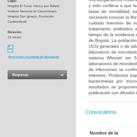
Lugar:
y esto conlleva a que la
Hospital El Tunal, Clínica san Rafael,
tasas de mortalidad, es
Instituto Nacional de Cancerología,
Hospital San Ignacio, Fundación
necesario conocer la flo
CardioInfantil
cuidado intensivo de n
tratamiento antibiótico
Duración:
tiempo de la incidencia 
12 meses
de Bogotá. La población 
UCIs generales o de adu
laboratorio de microbiol
Descargar resultado de búsqueda
sistema Whonet ver 5
laboratorios de microbiol
de infecciones se confi
intensivo. Productos esp
Regresar
bacterimeias por micr
resultados se propone
publicación con difusión 
Convocatoria
Nombre de la