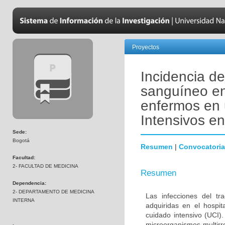
Proyectos
Incidencia de
sanguíneo en
enfermos en 
Intensivos e
Sede:
Bogotá
Resumen
|
Convocatoria
Facultad:
2- FACULTAD DE MEDICINA
Resumen
Dependencia:
2- DEPARTAMENTO DE MEDICINA
Las infecciones del tr
INTERNA
adquiridas en el hospi
cuidado intensivo (UCI)
microorganismos multirr