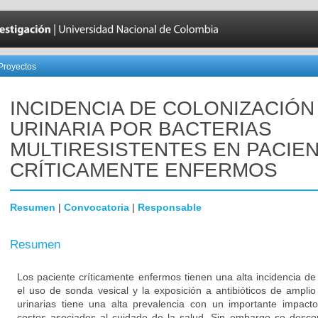
Proyectos
INCIDENCIA DE COLONIZACIÓN
URINARIA POR BACTERIAS
MULTIRESISTENTES EN PACIE
CRÍTICAMENTE ENFERMOS
Resumen
|
Convocatoria
|
Responsable
Resumen
Los paciente críticamente enfermos tienen una alta incidencia de
el uso de sonda vesical y la exposición a antibióticos de amplio
urinarias tiene una alta prevalencia con un importante impacto
costos asociados al cuidado de la salud. Sin embargo se descon