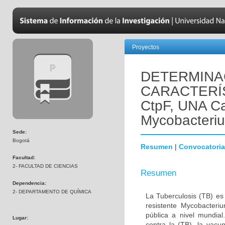
Proyectos
DETERMINA
CARACTERÍ
CtpF, UNA C
Mycobacteriu
Sede:
Bogotá
Resumen
|
Convocatoria
Facultad:
2- FACULTAD DE CIENCIAS
Resumen
Dependencia:
2- DEPARTAMENTO DE QUÍMICA
La Tuberculosis (TB) es
resistente Mycobacteri
pública a nivel mundia
Lugar:
contra la (TB), la vac