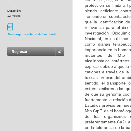
---
protección se limita a t
siendo ineficiente con
Duración:
12 meses
Teniendo en cuenta este 
que la identificación d
relevancia para el dis
investigación “Bioquími
Descargar resultado de búsqueda
Nacional, en los últimos
como dianas terapéuti
importancia en la homeos
Regresar
mutantes de Mtb de
alcalinos/alcalinotérreo
explicar debido a que la
cationes a través de l
tóxicas propias del amb
sentido, el transporte
estrés similares a las q
de que su genoma codif
fuertemente la relación d
Estudios previos en nues
Mtb CtpF, es el homólog
de los organismos e
preferentemente Ca2+ a
en la tolerancia de la b