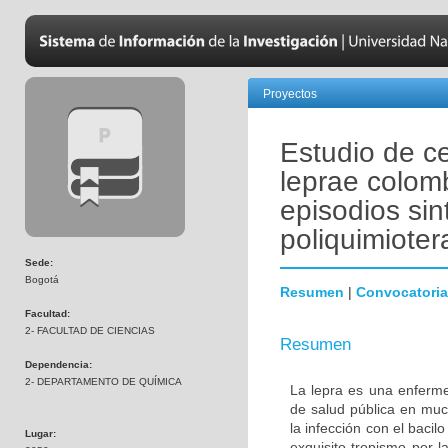
Proyectos
Estudio de c
leprae colom
episodios sin
poliquimioter
Sede:
Bogotá
Resumen
|
Convocatoria
Facultad:
2- FACULTAD DE CIENCIAS
Resumen
Dependencia:
2- DEPARTAMENTO DE QUÍMICA
La lepra es una enferme
de salud pública en mu
la infección con el baci
Lugar:
exquisito tropismo por l