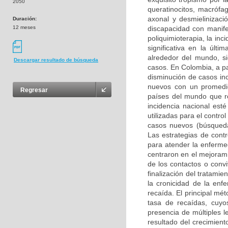
2050
queratinocitos, macrófag
axonal y desmielinizaci
Duración:
12 meses
discapacidad con manifes
poliquimioterapia, la in
significativa en la úl
alrededor del mundo, s
Descargar resultado de búsqueda
casos. En Colombia, a par
disminución de casos in
nuevos con un promedi
Regresar
países del mundo que r
incidencia nacional est
utilizadas para el contr
casos nuevos (búsqueda
Las estrategias de contr
para atender la enferme
centraron en el mejoramie
de los contactos o conv
finalización del tratami
la cronicidad de la enf
recaída. El principal mét
tasa de recaídas, cuyos
presencia de múltiples l
resultado del crecimiento