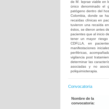
de M. leprae viable en l
único denominado el gl
patógeno dentro del ho
Colombia, donde se han
recaídas clínicas en pa
tuvieron una recaída en
éstos, se dieron antes d
pacientes que al inicio 
tener un mayor riesgo 
CDFLLA, en paciente
manifestaciones inicial
periféricas, acompañad
vigilancia post tratami
determinar las caracter
asociadas y no asocia
poliquimioterapia.
Convocatoria
Nombre de la
convocatoria: