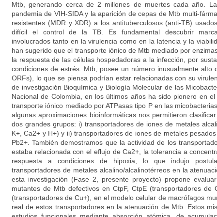
Mtb, generando cerca de 2 millones de muertes cada año. La T
pandemia de VIH-SIDA y la aparición de cepas de Mtb multi-fár
resistentes (MDR y XDR) a los antituberculosos (anti-TB) usad
difícil el control de la TB. Es fundamental descubrir marcad
involucrados tanto en la virulencia como en la latencia y la viabil
han sugerido que el transporte iónico de Mtb mediado por enzimas
la respuesta de las células hospedadoras a la infección, por sustan
condiciones de estrés. Mtb, posee un número inusualmente alto 
ORFs), lo que se piensa podrían estar relacionadas con su virulen
de investigación Bioquímica y Biología Molecular de las Micobact
Nacional de Colombia, en los últimos años ha sido pionero en el 
transporte iónico mediado por ATPasas tipo P en las micobacterias
algunas aproximaciones bioinformáticas nos permitieron clasifica
dos grandes grupos: i) transportadores de iones de metales alcal
K+, Ca2+ y H+) y ii) transportadores de iones de metales pesad
Pb2+. También demostramos que la actividad de los transportad
estaba relacionada con el eflujo de Ca2+, la tolerancia a concent
respuesta a condiciones de hipoxia, lo que indujo postula
transportadores de metales alcalino/alcalinotérreos en la atenua
esta investigación (Fase 2, presente proyecto) propone evaluar
mutantes de Mtb defectivos en CtpF, CtpE (transportadores de
(transportadores de Cu+), en el modelo celular de macrófagos mur
real de estos transportadores en la atenuación de Mtb. Estos mi
estudios funcionales mediante absorción atómica, de acumulac