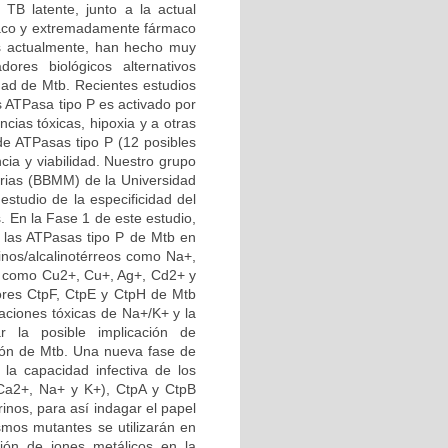
B latente, junto a la actual
maco y extremadamente fármaco
os actualmente, han hecho muy
ores biológicos alternativos
idad de Mtb. Recientes estudios
 ATPasa tipo P es activado por
cias tóxicas, hipoxia y a otras
de ATPasas tipo P (12 posibles
cia y viabilidad. Nuestro grupo
erias (BBMM) de la Universidad
estudio de la especificidad del
. En la Fase 1 de este estudio,
r las ATPasas tipo P de Mtb en
inos/alcalinotérreos como Na+,
os como Cu2+, Cu+, Ag+, Cd2+ y
ores CtpF, CtpE y CtpH de Mtb
raciones tóxicas de Na+/K+ y la
r la posible implicación de
ción de Mtb. Una nueva fase de
 la capacidad infectiva de los
 Ca2+, Na+ y K+), CtpA y CtpB
inos, para así indagar el papel
smos mutantes se utilizarán en
ión de iones metálicos en la