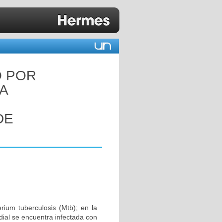
O POR
NA
DE
ium tuberculosis (Mtb); en la
dial se encuentra infectada con