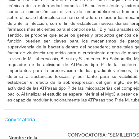
crónicas de la enfermedad como la TB multirresistente y extrem
como la coinfección con el virus de inmunodeficiencia humana.
sobre el bacilo tuberculoso se han centrado en elucidar los meca
durante la infección, con el fin de establecer nuevas dianas tera
fármacos más eficientes para el control de la TB y más amables co
sentido, se propone que aquellos genes y productos génicos d
función pueden ser claves para los mecanismos de patoge
supervivencia de la bacteria dentro del hospedero; entre tales 
factor de virulencia requerido para el crecimiento dentro de mac
in vivo de M. tuberculosis, B. suis y S. enterica. En Salmonella,
regulador de la actividad de ATPasas tipo P de la bacteria
importantes para la preservación de los gradientes iónicos, la
defensa a sustancias tóxicas, y por tanto para su viabilidad
establecer el efecto de la sobreexpresión del gen mgtC de M.
actividad de las ATPasas tipo P de las micobacterias del complejo 
bacilo. Al finalizar el estudio se espera inferir si el MgtC a pesar d
es capaz de modular funcionalmente las ATPasas tipo P de M. tube
Convocatoria
CONVOCATORIA: "SEMILLEROS
Nombre de la