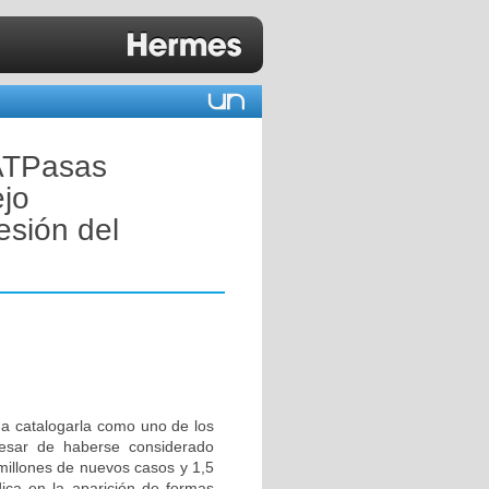
 ATPasas
ejo
esión del
o a catalogarla como uno de los
pesar de haberse considerado
 millones de nuevos casos y 1,5
dica en la aparición de formas