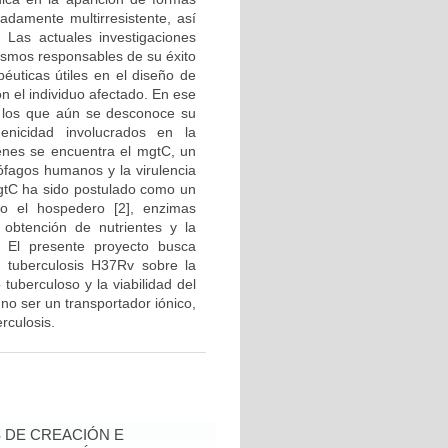
adamente multirresistente, así
 Las actuales investigaciones
nismos responsables de su éxito
péuticas útiles en el diseño de
n el individuo afectado. En ese
e los que aún se desconoce su
nicidad involucrados en la
genes se encuentra el mgtC, un
rófagos humanos y la virulencia
 MgtC ha sido postulado como un
 o el hospedero [2], enzimas
 obtención de nutrientes y la
. El presente proyecto busca
 tuberculosis H37Rv sobre la
tuberculoso y la viabilidad del
e no ser un transportador iónico,
rculosis.
 DE CREACIÓN E