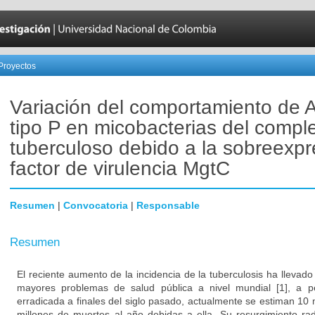
Proyectos
Variación del comportamiento de
tipo P en micobacterias del compl
tuberculoso debido a la sobreexpr
factor de virulencia MgtC
Resumen
|
Convocatoria
|
Responsable
Resumen
El reciente aumento de la incidencia de la tuberculosis ha llevad
mayores problemas de salud pública a nivel mundial [1], a 
erradicada a finales del siglo pasado, actualmente se estiman 10
millones de muertes al año debidas a ella. Su resurgimiento ra