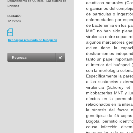
Departamento de Química - Laboratorio de
acuáticas naturales (Co
Enzimas
organismos del complejo
de partículas o ingest
Duración:
enfermedades por especi
12 meses
de bacteriemia en los pa
MAC no han sido plenam
virulencia entre cepas re
Descargar resultado de búsqueda
algunos marcadores gené
avium tiene la capac
deslizamientos independ
Regresar
tanto un papel importante
el interior del huésped
con la morfología colonia
Específicamente la pared
a las sustancias extern
virulencia (Schorey e
micobacterias MNT y jue
efectos en la permeab
relacionados en la inter
la síntesis del factor 
genotípica de 45 cepas 
Bogotá, permitió ident
causa infección dise
incrementada de esta e