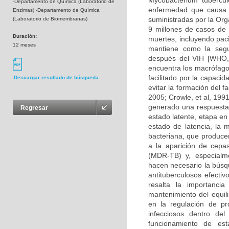
Mycobacterium tubercul
-Departamento de Química (Laboratorio de
enfermedad que causa 
Enzimas) -Departamento de Química
suministradas por la Or
(Laboratorio de Biomembranas)
9 millones de casos de 
Duración:
muertes, incluyendo paci
12 meses
mantiene como la seg
después del VIH [WHO, 
encuentra los macrófago
facilitado por la capacid
Descargar resultado de búsqueda
evitar la formación del 
2005; Crowle, et al, 199
generado una respuesta 
Regresar
estado latente, etapa en 
estado de latencia, la 
bacteriana, que producen 
a la aparición de cepas
(MDR-TB) y, especialme
hacen necesario la búsq
antituberculosos efecti
resalta la importanci
mantenimiento del equili
en la regulación de pr
infecciosos dentro del
funcionamiento de est