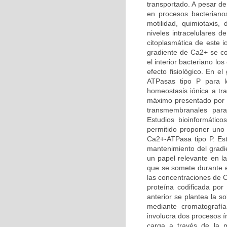
transportado. A pesar de
en procesos bacterianos
motilidad, quimiotaxis, 
niveles intracelulares 
citoplasmática de este i
gradiente de Ca2+ se co
el interior bacteriano l
efecto fisiológico. En 
ATPasas tipo P para l
homeostasis iónica a tr
máximo presentado por ba
transmembranales para 
Estudios bioinformátic
permitido proponer uno 
Ca2+-ATPasa tipo P. Est
mantenimiento del gradi
un papel relevante en la
que se somete durante e
las concentraciones de C
proteína codificada por
anterior se plantea la s
mediante cromatografí
involucra dos procesos í
carga a través de la m