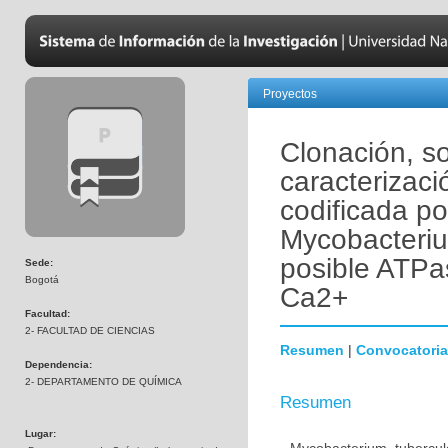
Proyectos
Clonación, s
caracterizaci
codificada p
Mycobacteriu
posible ATPa
Sede:
Bogotá
Ca2+
Facultad:
2- FACULTAD DE CIENCIAS
Resumen
|
Convocatoria
Dependencia:
2- DEPARTAMENTO DE QUÍMICA
Resumen
Lugar: