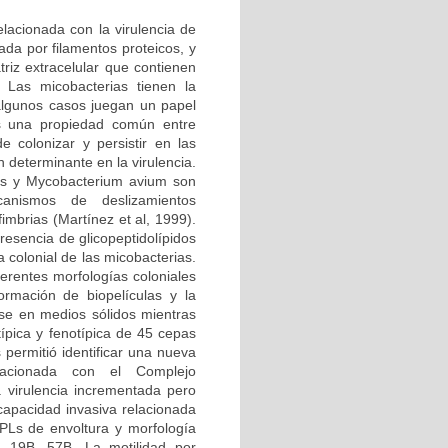
lacionada con la virulencia de
iada por filamentos proteicos, y
triz extracelular que contienen
. Las micobacterias tienen la
 algunos casos juegan un papel
es una propiedad común entre
 colonizar y persistir en las
n determinante en la virulencia.
s y Mycobacterium avium son
anismos de deslizamientos
fimbrias (Martínez et al, 1999).
resencia de glicopeptidolípidos
a colonial de las micobacterias.
erentes morfologías coloniales
rmación de biopelículas y la
rse en medios sólidos mientras
ípica y fenotípica de 45 cepas
 permitió identificar una nueva
lacionada con el Complejo
virulencia incrementada pero
 capacidad invasiva relacionada
GPLs de envoltura y morfología
 19B, 57B. La motilidad por