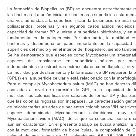
La formación de Biopelículas (BP) se encuentra estrechamente re
las bacterias. La unión inicial de bacterias a superficies esta med
una vez adheridas a la superficie inician la biosíntesis de una ma
polisacáridos, proteínas y en algunos casos ácidos nucleicos
capacidad de formar BP y unirse a superficies hidrófobas, y en
fundamental en la patogénesis. Por otra parte, la motilidad 
bacterias y desempeña un papel importante en la capacidad de
superficies del medio y en el interior del hospedero, siendo tambié
Se ha demostrado que especies como Mycobacterium smegmati
capaces de translocarse en superficies sólidas por mec
independientes de estructuras extracelulares como flagelos, pili y 
La motilidad por deslizamiento y la formación de BP requieren la p
(GPLs) en la superficie celular y está relacionado con la morfologí
Para el complejo Mycobacterium avium (MAC) se han descrito dif
asociadas al nivel de expresión de GPL, a la capacidad de fo
motilidad: las colonias lisas son capaces de formar BP y desliza
que las colonias rugosas son incapaces. La caracterización genot
de micobacterias aisladas de pacientes colombianos VIH positivos
especie denominada Mycobacterium colombiense muy re
Mycobacterium avium (MAC), de la que se sospecha posee una 
aún sin caracterizar. En el presente trabajo se busca analizar la
con la motilidad, formación de biopelículas, la composición de 
colonial de seis cepas de M. colombiense 6B, 7B, 10B, 16B,