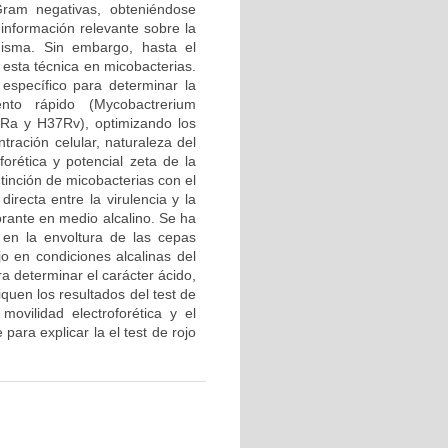
Gram negativas, obteniéndose
 información relevante sobre la
misma. Sin embargo, hasta el
esta técnica en micobacterias.
o específico para determinar la
ento rápido (Mycobactrerium
Ra y H37Rv), optimizando los
tración celular, naturaleza del
forética y potencial zeta de la
 tinción de micobacterias con el
directa entre la virulencia y la
orante en medio alcalino. Se ha
 en la envoltura de las cepas
jo en condiciones alcalinas del
ra determinar el carácter ácido,
iquen los resultados del test de
movilidad electroforética y el
para explicar la el test de rojo