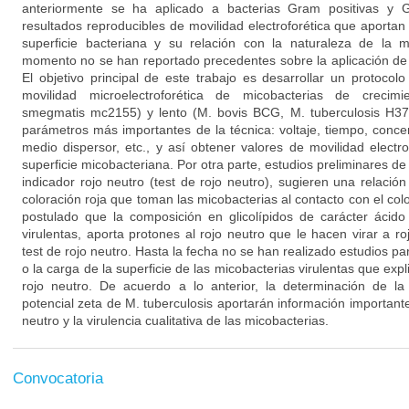
anteriormente se ha aplicado a bacterias Gram positivas y 
resultados reproducibles de movilidad electroforética que aportan
superficie bacteriana y su relación con la naturaleza de la 
momento no se han reportado precedentes sobre la aplicación de 
El objetivo principal de este trabajo es desarrollar un protocol
movilidad microelectroforética de micobacterias de crecimi
smegmatis mc2155) y lento (M. bovis BCG, M. tuberculosis H37
parámetros más importantes de la técnica: voltaje, tiempo, concen
medio dispersor, etc., y así obtener valores de movilidad electro
superficie micobacteriana. Por otra parte, estudios preliminares de
indicador rojo neutro (test de rojo neutro), sugieren una relación 
coloración roja que toman las micobacterias al contacto con el col
postulado que la composición en glicolípidos de carácter ácido
virulentas, aporta protones al rojo neutro que le hacen virar a ro
test de rojo neutro. Hasta la fecha no se han realizado estudios pa
o la carga de la superficie de las micobacterias virulentas que expl
rojo neutro. De acuerdo a lo anterior, la determinación de la 
potencial zeta de M. tuberculosis aportarán información importante 
neutro y la virulencia cualitativa de las micobacterias.
Convocatoria