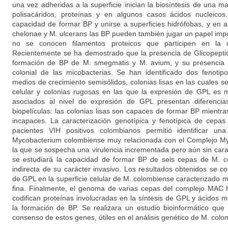
una vez adheridas a la superficie inician la biosíntesis de una ma
polisacáridos, proteínas y en algunos casos ácidos nucleicos
capacidad de formar BP y unirse a superficies hidrófobas, y en
chelonae y M. ulcerans las BP pueden también jugar un papel impo
no se conocen filamentos proteicos que participen en la un
Recientemente se ha demostrado que la presencia de Glicopeptid
formación de BP de M. smegmatis y M. avium, y su presencia e
colonial de las micobacterias. Se han identificado dos fenotip
medios de crecimiento semisólidos, colonias lisas en las cuales 
celular y colonias rugosas en las que la expresión de GPL es m
asociados al nivel de expresión de GPL presentan diferenci
biopelículas: las colonias lisas son capaces de formar BP mientr
incapaces. La caracterización genotípica y fenotípica de cepas
pacientes VIH positivos colombianos permitió identificar u
Mycobacterium colombiense muy relacionada con el Complejo M
la que se sospecha una virulencia incrementada pero aún sin carac
se estudiará la capacidad de formar BP de seis cepas de M.
indirecta de su carácter invasivo. Los resultados obtenidos se c
de GPL en la superficie celular de M. colombiense caracterizado 
fina. Finalmente, el genoma de varias cepas del complejo MAC
codifican proteínas involucradas en la síntesis de GPL y ácidos 
la formación de BP. Se realizara un estudio bioinformático que
consenso de estos genes, útiles en el análisis genético de M. colo