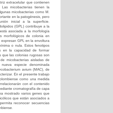
triz extracelular que contienen
. Las micobacterias tienen la
 algunas micobacterias como M.
rtante en la patogénesis, pero
ión inicial a la superficie.
olipidos (GPL) contribuye a la
stá asociada a la morfología
os morfológicos de colonia en
se expresan GPL en la envoltura
ínima o nula. Estos fenotipos
as en la capacidad de formar
as que las colonias rugosas son
 de micobacterias aisladas de
na nueva especie denominada
ycobacterium avium (MAC), de
terizar. En el presente trabajo
 colombiense como una medida
orrelacionarán con el contenido
mediante cromatografía de capa
 ha mostrado varios genes que
micólicos que están asociados a
 permita reconocer secuencias
mbiense.