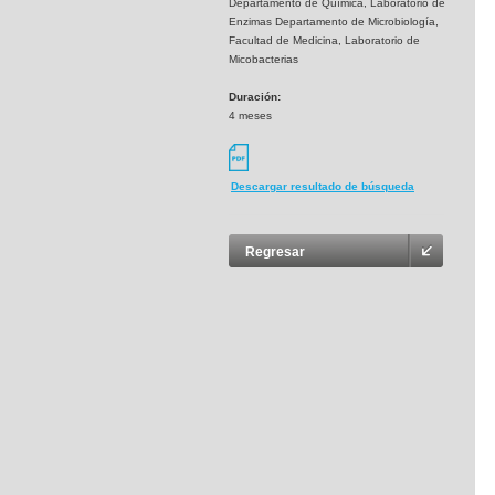
Departamento de Química, Laboratorio de
Enzimas Departamento de Microbiología,
Facultad de Medicina, Laboratorio de
Micobacterias
Duración:
4 meses
Descargar resultado de búsqueda
Regresar