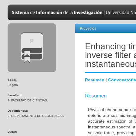
Proyectos
Enhancing tim
inverse filte
instantaneou
Resumen
|
Convocatoria
Sede:
Bogotá
Resumen
Facultad:
2- FACULTAD DE CIENCIAS
Physical phenomena such
Dependencia:
deteriorate seismic imag
2- DEPARTAMENTO DE GEOCIENCIAS
accurate estimation of 
instantaneous spectral
Lugar:
seismic trace, providin