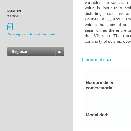
---
variables the spectra i
value is input to a sta
Duración:
distorting phase, and a
6 meses
Fourier (WF), and Gabo
values that pointed out
seismic line, the entir
Descargar resultado de búsqueda
the S/N ratio. The trac
continuity of seismic eve
Regresar
Convocatoria
Nombre de la
convocatoria:
Modalidad: