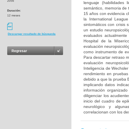
2056
lenguaje (habilidades 
semántico, memoria de t
Duración:
15 años con evidencia cl
12 meses
la International League
sintomáticos con crisis 
un estudio neuropsicoló
Descargar resultado de búsqueda
evaluados actualmente 
Hospital de la Miseric
evaluación neuropsicológ
Regresar
como instrumento de eva
Para descartar retraso 
evaluación neuropsicol
Inteligencia de Wechsle
rendimiento en pruebas 
debido a que la prueba 
implicando datos indica
información organizado 
diligenciar los acudien
inicio del cuadro de epi
neurológico y alguna
correlacionan con los d