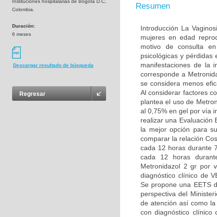
Instituciones hospitalarias de Bogotá D.C,
Resumen
Colombia.
Duración:
Introducción La Vaginos
6 meses
mujeres en edad reprod
motivo de consulta en
psicológicas y pérdidas 
manifestaciones de la 
Descargar resultado de búsqueda
corresponde a Metronida
se considera menos efic
Al considerar factores c
Regresar
plantea el uso de Metro
al 0,75% en gel por vía 
realizar una Evaluación
la mejor opción para su
comparar la relación Cos
cada 12 horas durante 7
cada 12 horas durante
Metronidazol 2 gr por 
diagnóstico clínico de 
Se propone una EETS de
perspectiva del Minister
de atención así como la
con diagnóstico clínico