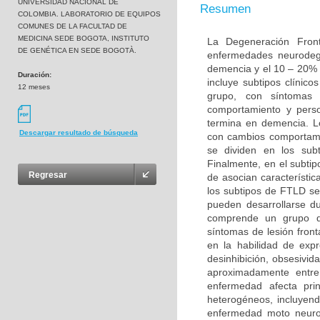
UNIVERSIDAD NACIONAL DE
Resumen
COLOMBIA. LABORATORIO DE EQUIPOS
COMUNES DE LA FACULTAD DE
MEDICINA SEDE BOGOTA, INSTITUTO
La Degeneración Fron
DE GENÉTICA EN SEDE BOGOTÀ.
enfermedades neurodeg
demencia y el 10 – 20% 
Duración:
incluye subtipos clínic
12 meses
grupo, con síntomas 
comportamiento y perso
termina en demencia. L
Descargar resultado de búsqueda
con cambios comportame
se dividen en los sub
Finalmente, en el subt
Regresar
de asocian característi
los subtipos de FTLD s
pueden desarrollarse d
comprende un grupo de
síntomas de lesión fron
en la habilidad de exp
desinhibición, obsesivid
aproximadamente entr
enfermedad afecta pri
heterogéneos, incluyend
enfermedad moto neurona