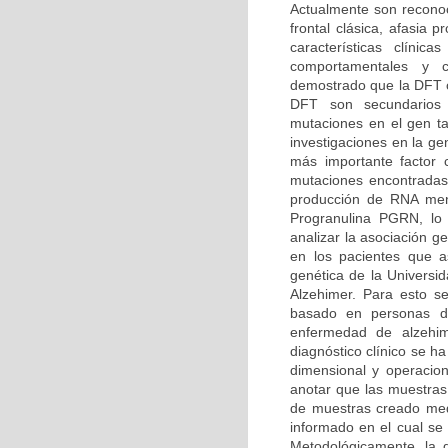
Actualmente son reconoc
frontal clásica, afasia
características clíni
comportamentales y co
demostrado que la DFT o
DFT son secundarios
mutaciones en el gen t
investigaciones en la g
más importante factor
mutaciones encontradas
producción de RNA mens
Progranulina PGRN, lo 
analizar la asociación 
en los pacientes que as
genética de la Univers
Alzehimer. Para esto se
basado en personas dia
enfermedad de alzehi
diagnóstico clínico se h
dimensional y operacion
anotar que las muestras
de muestras creado medi
informado en el cual se 
Metodológicamente, la d