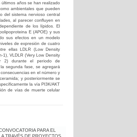
s últimos años se han realizado
s como ambientales que pueden
lo del sistema nervioso central
dades, al parecer confluyen en
ependiente de los lípidos. El
Apolipoproteina E (APOE) y sus
ando sus efectos en un modelo
niveles de expresión de cuatro
tre ellas LDLR (Low Density
in-1), VLDLR (Very Low Density
r 2) durante el periodo de
En la segunda fase, se agregará
s consecuencias en el número y
r ceramida; y posteriormente se
específicamente la vía PI3K/AKT
ión de vías de muerte celular
- CONVOCATORIA PARA EL
N A TRAVÉS DE PROYECTOS