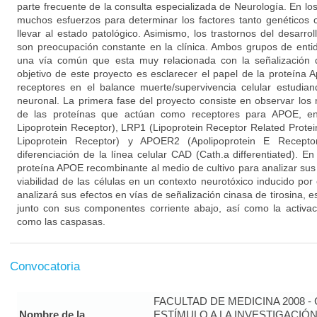
parte frecuente de la consulta especializada de Neurología. En lo
muchos esfuerzos para determinar los factores tanto genético
llevar al estado patológico. Asimismo, los trastornos del desarrol
son preocupación constante en la clínica. Ambos grupos de enti
una vía común que esta muy relacionada con la señalización d
objetivo de este proyecto es esclarecer el papel de la proteína 
receptores en el balance muerte/supervivencia celular estudi
neuronal. La primera fase del proyecto consiste en observar los 
de las proteínas que actúan como receptores para APOE, en
Lipoprotein Receptor), LRP1 (Lipoprotein Receptor Related Prote
Lipoprotein Receptor) y APOER2 (Apolipoprotein E Recepto
diferenciación de la línea celular CAD (Cath.a differentiated). 
proteína APOE recombinante al medio de cultivo para analizar su
viabilidad de las células en un contexto neurotóxico inducido po
analizará sus efectos en vías de señalización cinasa de tirosina, 
junto con sus componentes corriente abajo, así como la activac
como las caspasas.
Convocatoria
FACULTAD DE MEDICINA 2008 
Nombre de la
ESTÍMULO A LA INVESTIGACIÓ