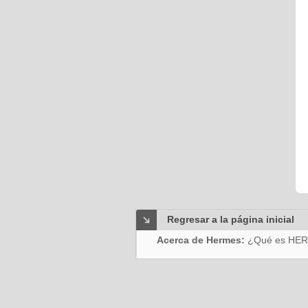
Regresar a la página inicial
Acerca de Hermes:
¿Qué es HE