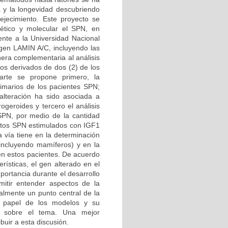
a y la longevidad descubriendo
ejecimiento. Este proyecto se
ético y molecular el SPN, en
iente a la Universidad Nacional
 gen LAMIN A/C, incluyendo las
era complementaria al análisis
tos derivados de dos (2) de los
arte se propone primero, la
primarios de los pacientes SPN;
alteración ha sido asociada a
ogeroides y tercero el análisis
 SPN, por medio de la cantidad
lastos SPN estimulados con IGF1
a vía tiene en la determinación
(incluyendo mamíferos) y en la
 en estos pacientes. De acuerdo
ísticas, el gen alterado en el
portancia durante el desarrollo
mitir entender aspectos de la
almente un punto central de la
al papel de los modelos y su
es sobre el tema. Una mejor
buir a esta discusión.