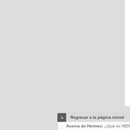
Regresar a la página inicial
Acerca de Hermes:
¿Qué es HE