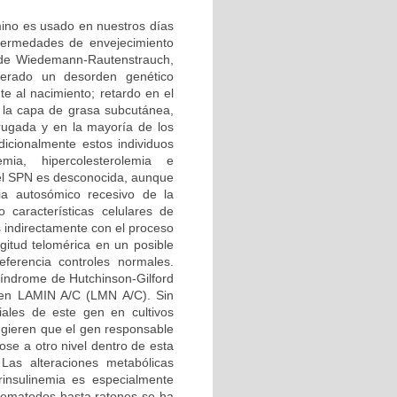
rmino es usado en nuestros días
nfermedades de envejecimiento
 de Wiedemann-Rautenstrauch,
erado un desorden genético
e al nacimiento; retardo en el
e la capa de grasa subcutánea,
rugada y en la mayoría de los
icionalmente estos individuos
emia, hipercolesterolemia e
del SPN es desconocida, aunque
ia autosómico recesivo de la
 características celulares de
s indirectamente con el proceso
gitud telomérica en un posible
erencia controles normales.
 síndrome de Hutchinson-Gilford
 gen LAMIN A/C (LMN A/C). Sin
ales de este gen en cultivos
ugieren que el gen responsable
ose a otro nivel dentro de esta
Las alteraciones metabólicas
rinsulinemia es especialmente
nematodos hasta ratones se ha