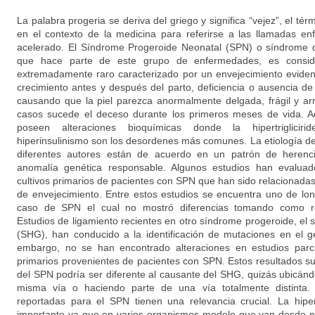
La palabra progeria se deriva del griego y significa “vejez”, el té
en el contexto de la medicina para referirse a las llamadas e
acelerado. El Síndrome Progeroide Neonatal (SPN) o síndrome
que hace parte de este grupo de enfermedades, es consid
extremadamente raro caracterizado por un envejecimiento evident
crecimiento antes y después del parto, deficiencia o ausencia d
causando que la piel parezca anormalmente delgada, frágil y ar
casos sucede el deceso durante los primeros meses de vida. Ad
poseen alteraciones bioquímicas donde la hipertriglicirid
hiperinsulinismo son los desordenes más comunes. La etiología 
diferentes autores están de acuerdo en un patrón de herenc
anomalía genética responsable. Algunos estudios han evaluado
cultivos primarios de pacientes con SPN que han sido relacionada
de envejecimiento. Entre estos estudios se encuentra uno de lon
caso de SPN el cual no mostró diferencias tomando como ref
Estudios de ligamiento recientes en otro síndrome progeroide, el
(SHG), han conducido a la identificación de mutaciones en el
embargo, no se han encontrado alteraciones en estudios parci
primarios provenientes de pacientes con SPN. Estos resultados s
del SPN podría ser diferente al causante del SHG, quizás ubicánd
misma vía o haciendo parte de una vía totalmente distinta. 
reportadas para el SPN tienen una relevancia crucial. La hipe
importante ya que en varios organismos modelo que van desde 