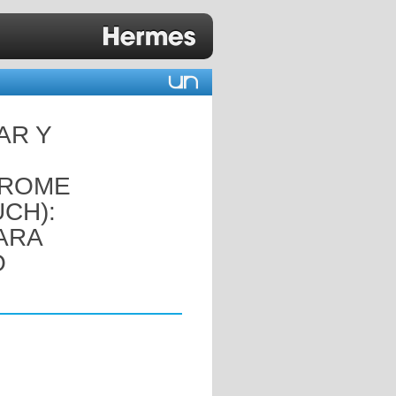
AR Y
DROME
CH):
ARA
O