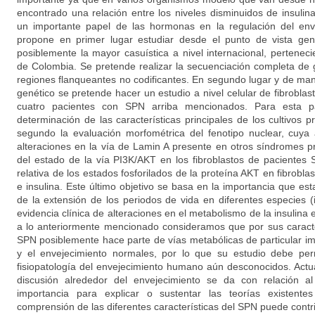
encontrado una relación entre los niveles disminuidos de insulin
un importante papel de las hormonas en la regulación del env
propone en primer lugar estudiar desde el punto de vista gen
posiblemente la mayor casuística a nivel internacional, pertenec
de Colombia. Se pretende realizar la secuenciación completa de
regiones flanqueantes no codificantes. En segundo lugar y de man
genético se pretende hacer un estudio a nivel celular de fibroblas
cuatro pacientes con SPN arriba mencionados. Para esta p
determinación de las características principales de los cultivos 
segundo la evaluación morfométrica del fenotipo nuclear, cuya 
alteraciones en la vía de Lamin A presente en otros síndromes pr
del estado de la vía PI3K/AKT en los fibroblastos de pacientes
relativa de los estados fosforilados de la proteína AKT en fibrob
e insulina. Este último objetivo se basa en la importancia que est
de la extensión de los periodos de vida en diferentes especies 
evidencia clínica de alteraciones en el metabolismo de la insulina
a lo anteriormente mencionado consideramos que por sus caracter
SPN posiblemente hace parte de vías metabólicas de particular im
y el envejecimiento normales, por lo que su estudio debe per
fisiopatología del envejecimiento humano aún desconocidos. Actu
discusión alrededor del envejecimiento se da con relación 
importancia para explicar o sustentar las teorías existent
comprensión de las diferentes características del SPN puede contri