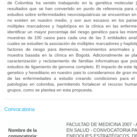
de Colombia ha venido trabajando en la genética molecular (
resultados que se han convertido en punto de referencia para o
estudios sobre enfermedades neurosiquiatricas se encuentran en 
no existen en nuestro medio, y son aun escasos en los países
múltiples marcadores y haplotípos en la clínica en las enferm
identificar un mayor porcentaje del riesgo genético para las mis
muestras de 100 casos para cada una de las 3 entidades anali
cuales se estudien la asociación de múltiples marcadores y haplo
factores de riesgo para demencia, movimientos anormales y 
muestra basada en la clínica en Bogotá. Adicionalmente se pl
caracterización y reclutamiento de familias informativas que posi
estudios de ligamiento de genoma completo. El impacto de este t
genetico y hereditario en nuestro pais lo consideramos de gran im
de las enfermedades a estudio creando condiciones para el 
patologías en colombia, permitiendo fortalecer el recurso human
grupos, como se plantea en esta propuesta.
Convocatoria
FACULTAD DE MEDICINA 2007 -
Nombre de la
EN SALUD - CONVOCATORIA PA
convocatoria:
ENFOQUES ESTRATÉGICOS, DE