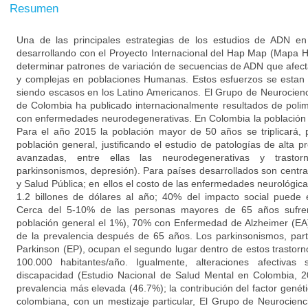
Resumen
Una de las principales estrategias de los estudios de ADN e
desarrollando con el Proyecto Internacional del Hap Map (Mapa 
determinar patrones de variación de secuencias de ADN que afe
y complejas en poblaciones Humanas. Estos esfuerzos se estan r
siendo escasos en los Latino Americanos. El Grupo de Neurocienc
de Colombia ha publicado internacionalmente resultados de poli
con enfermedades neurodegenerativas. En Colombia la población
Para el año 2015 la población mayor de 50 años se triplicará,
población general, justificando el estudio de patologías de alta
avanzadas, entre ellas las neurodegenerativas y trastor
parkinsonismos, depresión). Para países desarrollados son centra
y Salud Pública; en ellos el costo de las enfermedades neurológica
1.2 billones de dólares al año; 40% del impacto social puede
Cerca del 5-10% de las personas mayores de 65 años sufren 
población general el 1%), 70% con Enfermedad de Alzheimer (EA)
de la prevalencia después de 65 años. Los parkinsonismos, par
Parkinson (EP), ocupan el segundo lugar dentro de estos trastorn
100.000 habitantes/año. Igualmente, alteraciones afectivas
discapacidad (Estudio Nacional de Salud Mental en Colombia, 2
prevalencia más elevada (46.7%); la contribución del factor genét
colombiana, con un mestizaje particular, El Grupo de Neurocienc