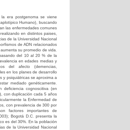
n la era postgenoma se viene
Haplotípico Humano), buscando
ctan las enfermedades comunes
ealizando en distintos paises,
ias de la Universidad Nacional
morfismos de ADN relacionados
 aumenta su promedio de vida.
 pasando del 10 al 20 % de la
 prevalencia en edades medias y
nos del afecto (demencias,
les en los planes de desarrollo
s y psiquiátricas se aproxima a
 estar mediado genéticamente.
deficiencia cognoscitiva (en
, con duplicación cada 5 años
ticularmente la Enfermedad de
os, con prevalencia de 300 por
 son factores importantes de
003); Bogotá D.C. presenta la
ico es del 30%. En la población
ias de la Universidad Nacional