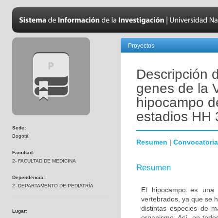
Proyectos
Descripción 
genes de la V
hipocampo de 
estadios HH 
Sede:
Bogotá
Resumen
|
Convocatoria
Facultad:
2- FACULTAD DE MEDICINA
Resumen
Dependencia:
2- DEPARTAMENTO DE PEDIATRÍA
El hipocampo es una es
vertebrados, ya que se h
distintas especies de m
Lugar:
organismo. Así, en todo