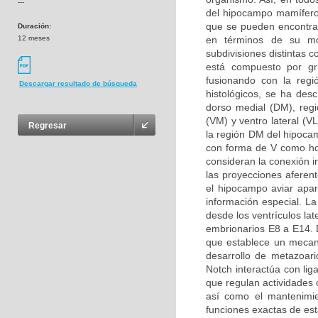
---
del hipocampo mamífero
que se pueden encontrar
Duración:
12 meses
en términos de su mor
subdivisiones distintas 
está compuesto por g
fusionando con la regi
Descargar resultado de búsqueda
histológicos, se ha desc
dorso medial (DM), regió
(VM) y ventro lateral (V
Regresar
la región DM del hipoca
con forma de V como ho
consideran la conexión i
las proyecciones aferen
el hipocampo aviar apa
información especial. L
desde los ventrículos la
embrionarios E8 a E14. D
que establece un mecani
desarrollo de metazoari
Notch interactúa con li
que regulan actividades c
así como el mantenimie
funciones exactas de est