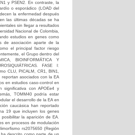
EN1 y PSEN2. En contraste, la
tardío o esporádico (LOAD del
 padecen la enfermedad después
 en las últimas décadas se ha
entales sin llegar a resultados
versidad Nacional de Colombia,
tando estudios en genes como
s de asociación aparte de la
o el principal factor riesgo
entemente, el Grupo dentro del
ICA, BIOINFORMÁTICA Y
OSIQUIÁTRICAS. FASE I:
mo CLU, PICALM, CR1, BIN1,
eportan asociados con la EA
s en estudios caso-control en
ón significativa con APOEe4 y
emás, TOMM40 podría estar
ular el desarrollo de la EA en
ación caucásica han reportado
oma 19 que incluyen los genes
sibilitar la aparición de EA.
es en procesos de modulación
olimorfismo rs2075650 (Región
e ha descrito como parte de un