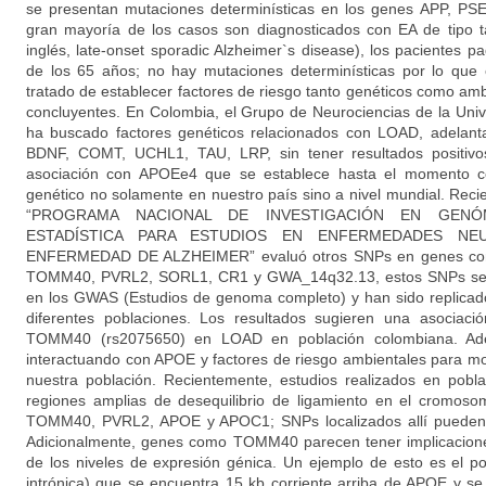
se presentan mutaciones determinísticas en los genes APP, PS
gran mayoría de los casos son diagnosticados con EA de tipo 
inglés, late-onset sporadic Alzheimer`s disease), los pacientes
de los 65 años; no hay mutaciones determinísticas por lo que
tratado de establecer factores de riesgo tanto genéticos como ambi
concluyentes. En Colombia, el Grupo de Neurociencias de la Uni
ha buscado factores genéticos relacionados con LOAD, adelan
BDNF, COMT, UCHL1, TAU, LRP, sin tener resultados positivo
asociación con APOEe4 que se establece hasta el momento com
genético no solamente en nuestro país sino a nivel mundial. Reci
“PROGRAMA NACIONAL DE INVESTIGACIÓN EN GENÓM
ESTADÍSTICA PARA ESTUDIOS EN ENFERMEDADES NEUR
ENFERMEDAD DE ALZHEIMER” evaluó otros SNPs en genes co
TOMM40, PVRL2, SORL1, CR1 y GWA_14q32.13, estos SNPs se r
en los GWAS (Estudios de genoma completo) y han sido replicado
diferentes poblaciones. Los resultados sugieren una asociaci
TOMM40 (rs2075650) en LOAD en población colombiana. Ad
interactuando con APOE y factores de riesgo ambientales para mod
nuestra población. Recientemente, estudios realizados en pobl
regiones amplias de desequilibrio de ligamiento en el cromos
TOMM40, PVRL2, APOE y APOC1; SNPs localizados allí pueden po
Adicionalmente, genes como TOMM40 parecen tener implicacion
de los niveles de expresión génica. Un ejemplo de esto es el p
intrónica) que se encuentra 15 kb corriente arriba de APOE y s