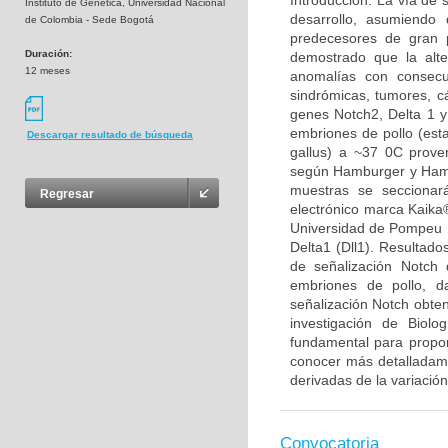
Introducción: La vía de 
Instituto de Genética, Universidad Nacional
desarrollo, asumiendo 
de Colombia - Sede Bogotá
predecesores de gran p
Duración:
demostrado que la alt
12 meses
anomalías con consecu
sindrómicas, tumores, cá
genes Notch2, Delta 1 y
embriones de pollo (est
Descargar resultado de búsqueda
gallus) a ~37 0C proven
según Hamburger y Hamil
muestras se seccionar
Regresar
electrónico marca Kaika®
Universidad de Pompeu F
Delta1 (Dll1). Resultado
de señalización Notch 
embriones de pollo, d
señalización Notch obten
investigación de Biolo
fundamental para propon
conocer más detalladamen
derivadas de la variación
Convocatoria