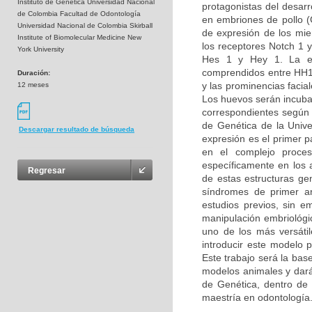
Instituto de Genética Universidad Nacional
protagonistas del desarro
de Colombia Facultad de Odontología
en embriones de pollo (G
Universidad Nacional de Colombia Skirball
de expresión de los miem
Institute of Biomolecular Medicine New
los receptores Notch 1 y
York University
Hes 1 y Hey 1. La ex
comprendidos entre HH14
Duración:
y las prominencias facia
12 meses
Los huevos serán incuba
correspondientes según l
de Genética de la Unive
Descargar resultado de búsqueda
expresión es el primer 
en el complejo proces
específicamente en los 
Regresar
de estas estructuras ge
síndromes de primer ar
estudios previos, sin e
manipulación embriológic
uno de los más versáti
introducir este modelo 
Este trabajo será la bas
modelos animales y dará 
de Genética, dentro de l
maestría en odontología