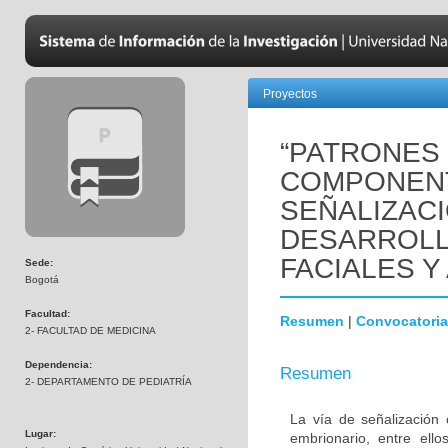
Proyectos
“PATRONES
COMPONENT
SEÑALIZAC
DESARROLL
FACIALES Y
Sede:
Bogotá
Facultad:
Resumen
|
Convocatoria
2- FACULTAD DE MEDICINA
Dependencia:
Resumen
2- DEPARTAMENTO DE PEDIATRÍA
La vía de señalización 
Lugar:
embrionario, entre ello