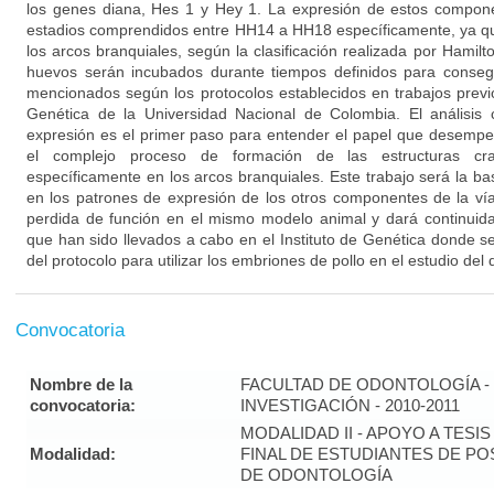
los genes diana, Hes 1 y Hey 1. La expresión de estos compone
estadios comprendidos entre HH14 a HH18 específicamente, ya qu
los arcos branquiales, según la clasificación realizada por Hami
huevos serán incubados durante tiempos definidos para conseg
mencionados según los protocolos establecidos en trabajos previo
Genética de la Universidad Nacional de Colombia. El análisis c
expresión es el primer paso para entender el papel que desempe
el complejo proceso de formación de las estructuras cran
específicamente en los arcos branquiales. Este trabajo será la ba
en los patrones de expresión de los otros componentes de la ví
perdida de función en el mismo modelo animal y dará continuida
que han sido llevados a cabo en el Instituto de Genética donde s
del protocolo para utilizar los embriones de pollo en el estudio del 
Convocatoria
Nombre de la
FACULTAD DE ODONTOLOGÍA - 
convocatoria:
INVESTIGACIÓN - 2010-2011
MODALIDAD II - APOYO A TESI
Modalidad:
FINAL DE ESTUDIANTES DE P
DE ODONTOLOGÍA